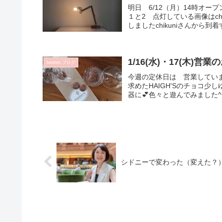
明日 6/12（月）14時オー
１と2 点灯している画像はch
しましたchikuniさんから到着
1/16(水)・17(木)営
bonton.ブログ
今週の定休日は 営業しています☆
求めたHAIGH'Sのチョコ
器に💕色々と遊んでみました^^
シドニーで変わった（変えた？）