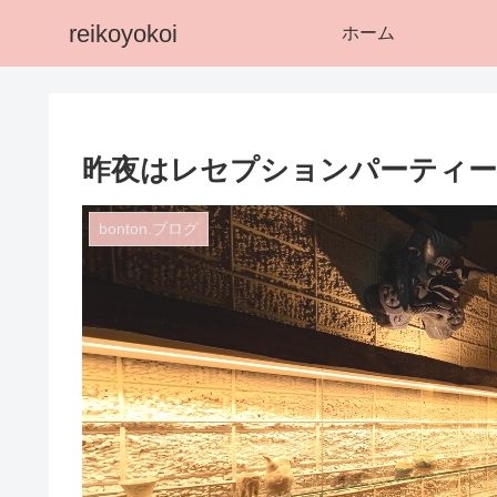
reikoyokoi
ホーム
昨夜はレセプションパーティー
bonton.ブログ