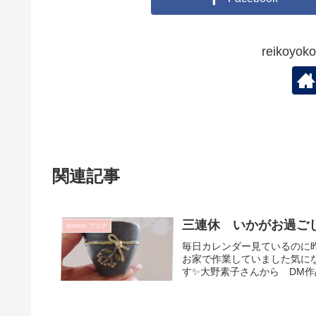
reikoy
関連記事
三連休 いかがお過ご
bonton.ブログ
毎日カレンダー見ているのに昨
お家で作業していました気に
す✨大野素子さんから DM作品