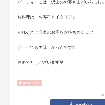
パーティーには 沢山のお客さまがいらっし
お料理は お寿司とイタリアン
それぞれご自身のお店をお持ちのシェフ
とーーても美味しかったです✨
おめでとうございます💗
bonton.ブログ
シ
Facebook