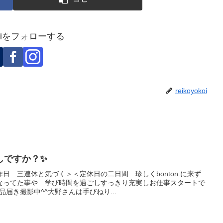
okoiをフォローする
reikoyokoi
しですか？✨
日 三連休と気づく＞＜定休日の二日間 珍しくbonton.に来ず
なってた事や 学び時間を過ごしすっきり充実しお仕事スタートで
届き撮影中^^大野さんは手びねり...