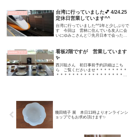
ます(^^)v明日 壁掛花入れ＆しのぎ花入
れにお花を生けたいと思っています✨リ
ム皿💗どのうつわ...
台湾に行っていました💕 4/24.25
bonton.ブログ
定休日営業しています^^
台湾に行っていました^^1年と少しぶりで
す 今回は 雲林に住んでいる友人に会
いにゆみこさんと♡先月日本で会ったば
かりなのですが（笑）初台湾新幹線 メ
チャメチャ快適でしたいつも 超Beauty
アプリで撮影してくれます💦（爆）少し
看板2階ですが 営業しています
bonton.ブログ
年齢の幅はあり...
✨
西川聡さん 初日事前予約詳細はこち
ら ご覧くださいませ＊＊＊＊＊＊＊＊
＊＊＊＊＊＊＊＊＊＊＊＊＊＊＊＊＊＊
＊コードの長さ１メートル なんだか落
ち着く位置なのですサブロウ 照明（な
んど）26400円オンラインショップはこち
らから＊＊＊＊＊＊＊...
幾田晴子 展 本日11時よりオンラインシ
ョップでもお求め頂けます✨