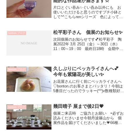
能的な作品達が届きます☆
片口とぐい吞み✨ぐい呑み以外にも お
使いいただけると思うのですプチ小鉢と
して^^こちらrenシリーズ 色によって感
じ方違いますね💗酒器は 空間との合わ
せ方も楽しいテーブルの材質とか 照明
の色とか？わくわくしますね💕plusシリ
松平彩子さん 個展のお知らせ✨
bonton.ブログ
ーズ ボトル ...
次回個展のお知らせです💕松平彩子 陶
展2022年 3月 25日（金）～30日（水）
11：00～19：00 最終日18時 会期中無
休花びらのようなフォルムや お皿の凹
凸は傘のほねで作った手製の道具で一つ
ずつ丁寧に削られています新作のキャニ
スタ...
久しぶりにベッカライさんへ💕
bonton.ブログ
今年も紫陽花が美しい✨
お花屋さんに行く前にベッカライさんへ
♡bonton.のお客さまとバッタリ！今朝は
5番目だったのでラッキー(^^)v数種類好き
なパンを求めて手持ちのバックにトース
トパンがフニャっとならないようにダン
ボウルの仕切りを敷いてるの（Kさまのマ
幾田晴子 展まで後2日💗
bonton.ブログ
ネっこ...
個展ご来店時 ご協力とお願い ⇦必ずお
読みくださいませ今朝丹波篠山から 個
展作品を届けてくださいました💗66種
類 とっても見応えのある作品展となり