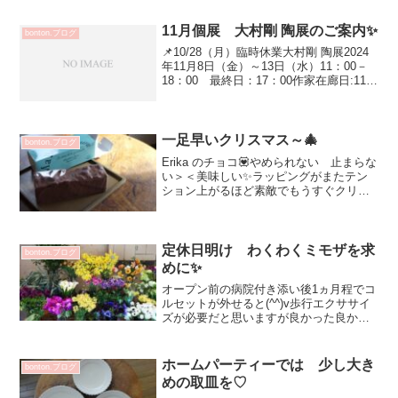
オンラインショップ 明日UPの予定です
(-_-;)オンラインショップはこ...
11月個展 大村剛 陶展のご案内✨
bonton.ブログ
📌10/28（月）臨時休業大村剛 陶展2024
年11月8日（金）～13日（水）11：00－
18：00 最終日：17：00作家在廊日:11月
9日（土） 会期中無休※在廊日には、大
村さんご自身の作品を使いお気に入りの
豆で珈琲を淹れる特別な珈琲タ...
一足早いクリスマス～🎄
bonton.ブログ
Erika のチョコ💟やめられない 止まらな
い＞＜美味しい✨ラッピングがまたテン
ション上がるほど素敵でもうすぐクリス
マスが来るんだねと♡カットが難しい💦
んーーー上手くカット出来ないと 言い
訳つけてどんどん食べてしまう^^Mちゃ
ん いつも美味...
定休日明け わくわくミモザを求
bonton.ブログ
めに✨
オープン前の病院付き添い後1ヵ月程でコ
ルセットが外せると(^^)v歩行エクササイ
ズが必要だと思いますが良かった良かっ
た💕通勤電車の中 スローフラワーデザ
インさんのインスタでミモザが紹介され
ていてワクワクでフラワーショップへ✨
ホームパーティーでは 少し大き
bonton.ブログ
ウキウキしますね...
めの取皿を♡