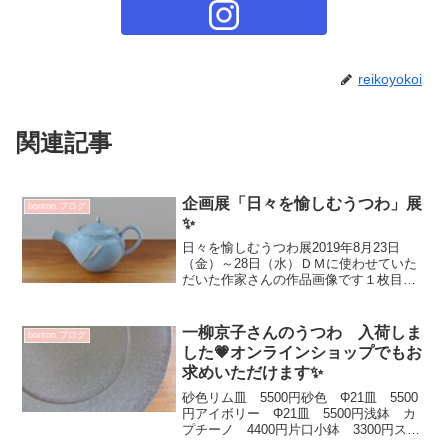
reikoyokoi
関連記事
企画展「日々を愉しむうつわ」展
bonton.ブログ
✨
日々を愉しむうつわ展2019年8月23日
（金）～28日（水）ＤＭに使わせていた
だいた作家さんの作品画像です１枚目
は 菅原利彦（漆） 漆のイメージ変わ
ります！原稔（陶）シアンシリーズのポ
ット 水キレ抜群！ ゆったりとお茶を
一柳京子さんのうつわ 入荷しま
bonton.ブログ
楽しめます原依子（陶...
した💗オンラインショップでもお
求めいただけます✨
砂色リム皿 5500円砂色 Φ21皿 5500
円アイボリー Φ21皿 5500円浅鉢 カ
プチーノ 4400円片口小鉢 3300円スモ
ーキーグリーン・月光・ブラックベリー