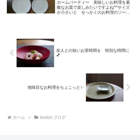
ホームパーティー 美味しいお料理を素
敵なお皿で楽しみたいですよね^^サイズ
が小さいと せっかくのお料理のソース
が混ざって残念な事になったり＞＜何枚
も使うのも 気を使いますよね・・・取
皿のイメージ 普段の食事スタイルによ
って違うと思いますが1...
友人との短いお茶時間を 特別な時間に
💕
地味目なお料理をちょこっと✨
ホーム
bonton.ブログ