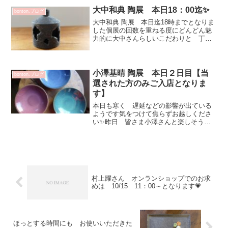
ですね^^スタッフNさんも 漆器は使って
大中和典 陶展 本日18：00迄✨
bonton.ブログ
いるけど今回土田さん...
大中和典 陶展 本日迄18時までとなりま
した個展の回数を重ねる度にどんどん魅
力的に大中さんらしいこだわりと 丁寧
で確かな技術が磨かれてわくわく ドキ
ドキします✨動画撮影したのですが こ
ちらでは容量オーバーでUP出来なかった
💦ので インスタ/...
小澤基晴 陶展 本日２日目【当
bonton.ブログ
選された方のみご入店となりま
す】
本日も寒く 遅延などの影響が出ている
ようです気をつけて焦らずお越しくださ
い✨昨日 皆さま小澤さんと楽しそうに
話されていました💕記念撮影も♡1/29-30
は フリーでお入りいただます状況によ
り お待ちいただく事もございますスタ
ッフ出勤時 ご...
村上躍さん オンランショップでのお求
めは 10/15 11：00～となります💗
ほっとする時間にも お使いいただきた