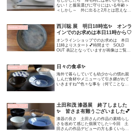
もしかしたら 帰宅時には寒いかもしれ
ない！と服装選びに守りにはいる年齢＞
＜しかし～ 外に出ると2月とは思えない
暑さだった💦食卓に爽やかさを！と思っ
てうつわ合わせ💕磁器とガラス 夏の定
番♡シンプルでスタイリッシュ そして
西川聡 展 明日18時迄✨ オンラ
bonton.ブログ
優しさ感じます^^幾田...
インでのお求めは本日11時から♡
オンラインショップでのお求めは 本日
11時よりスタート💕時間まで SOLD
OUT 表記となっていますが画像はご覧い
ただけますでの お楽しみ下さいませ^^
店舗と在庫数同じの為 ご購入出来ても
完売の場合がございますご了承ください
日々の食卓✨
bonton.ブログ
ませオンライン...
海外で暮らしていても幼少からの慣れ親
しんだ食材やメニューって引き継がれて
いきますね^^色々な事を（何てことない
事💦）妹達と話していて祖母や母から繋
がる食を何気に それぞれの国でお料理
している事に驚き嬉しくなります✨甥っ
子 体調不良で早退の日...
土田和茂 漆器展 終了しました
bonton.ブログ
✨ 皆さま有難うございました💕
漆器の良さ 土田さんの作品の素晴らし
さを改めて感じた個展でした✨今回 土
田さんの作品デビューの方も多くいらっ
しゃって手に触れた感じがとても滑らか
で優しい大切に沢山使います💕と嬉しい