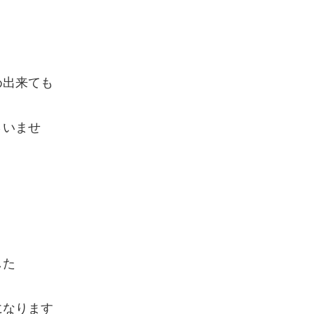
め出来ても
さいませ
した
になります