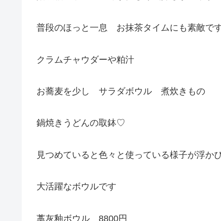
普段のほっと一息 お抹茶タイムにも素敵で
クラムチャウダーや粕汁
お蕎麦を少し サラダボウル 煮炊きもの
鍋焼きうどんの取鉢♡
見つめていると色々と使っている様子が浮かび
大活躍なボウルです
藁灰釉ボウル 8800円