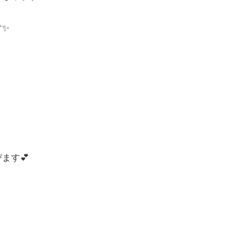
す✨
ます💕