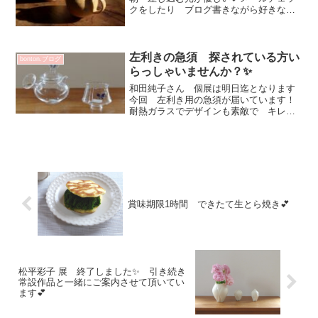
クをしたり ブログ書きながら好きな飲
み物を その日お気に入りのカップで温
かい飲み物をのみます今朝 自宅で使っ
たマグカップは矢尾板さんのこちらのシ
リーズ♡3時...
左利きの急須 探されている方い
bonton.ブログ
らっしゃいませんか？✨
和田純子さん 個展は明日迄となります
今回 左利き用の急須が届いています！
耐熱ガラスでデザインも素敵で キレも
いい！プレゼントにも素敵✨和田純子
急須 farffalla B（左利き用）-21 14850
円和田純子 角盃 稜花 farffal...
賞味期限1時間 できたて生とら焼き💕
松平彩子 展 終了しました✨ 引き続き
常設作品と一緒にご案内させて頂いてい
ます💕