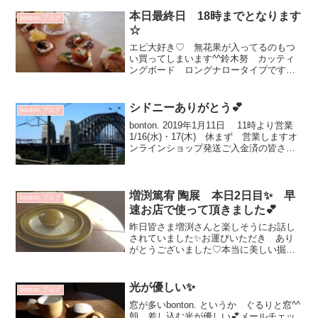
朝からテンション上がった！待ち構えて
ました！ 何度も更新かけて待機してい
本日最終日 18時までとなります
bonton.ブログ
ました楽しかった！ と...
☆
エピ大好き♡ 無花果が入ってるのもつ
い買ってしまいます^^鈴木努 カッティ
ングボード ロングナロータイプです
テーブルが一気にお洒落になりますねカ
ッティングボード お料理やパンを盛り
付けるとテーブルが華やぎますねparty や
シドニーありがとう💕
bonton.ブログ
おもてなしに長...
bonton. 2019年1月11日 11時より営業
1/16(水)・17(木) 休まず 営業しますオ
ンラインショップ発送ご入金済の皆さ
ま 1/11発送させていただきます勝手し
て申し訳ありませんでした本日シドニー
最終日 明日は帰国この1年ど...
増渕篤宥 陶展 本日2日目✨ 早
bonton.ブログ
速お店で使って頂きました💕
昨日皆さま増渕さんと楽しそうにお話し
されていました✨お運びいただき あり
がとうございました♡本当に美しい掘り
のお仕事 見惚れます💕ついつい重ねた
くなる！ ほうれん草のお浸しを乗せて
みた（笑）大活躍間違いない 黄釉小
光が優しい✨
bonton.ブログ
鉢 2970円黄釉釉象嵌リ...
窓が多いbonton. というか ぐるりと窓^^
朝 差し込む光が優しい💕メールチェッ