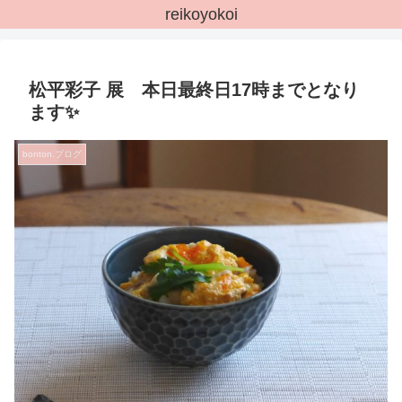
reikoyokoi
松平彩子 展 本日最終日17時までとなり
ます✨
bonton.ブログ