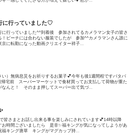
行に行っていました♡
行に行っていました^^到着後 参加されてるカメラマン女子の皆さ
る！ビーチには合わない服装でしたが 参加^^カメラマンさん誰に
京に転勤になった動画クリエイター祥子...
さい）無病息災をお祈りするお菓子💕今年も後1週間程ですバタバ
日帰宅前 スーパーマーケットで食材買ってお支払して荷物が重た
なんと！ そのまま押してスーパー出て気づ...
✨
n.で皆さまとお話し出来る事を楽しみにされています💕14時以降
すお時間ございましたら 是非✨福キングが気になってしようがあ
福キング唐草 キングがマグカップ持...