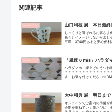
関連記事
山口利枝 展 本日最終
bonton.ブログ
じっくりと選ばれるお客さま
色々とイメージしながら楽しそ
平皿 3740円あると安心便利
「風速 0 m/s」ハラダ
bonton.ブログ
ハラダマホ 練上げのうつわ
＊＊＊＊＊＊＊＊＊＊＊＊＊
す お気を付けください☆DMに
大中和典 展 明日まで【
bonton.ブログ
オンラインでご案内の準備が
会期を重ねていく幾たびに 
作品によって癒されたりエネル