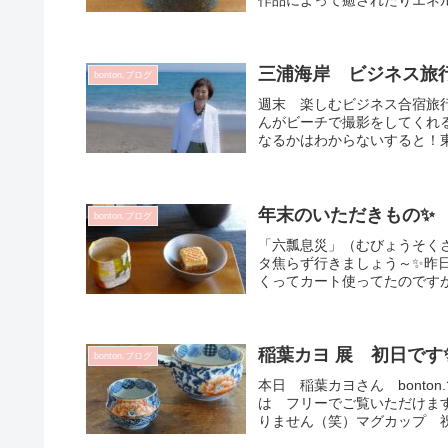
三浦海岸 ビジネス旅
bonton.ブログ
週末 楽しむビジネス合宿旅
んがビーチで撮影をしてくれ
なるかはわからないすると！東
年末のいただきもの✨
bonton.ブログ
「六瓢息災」（むびょうそく
タ焦らず行きましょう～✨昨
くってカート使ってたのですが
稲葉カヨ 展 初日です
bonton.ブログ
本日 稲葉カヨさん bonto
は フリーでご覧いただけま
りません（笑）マグカップ 祝