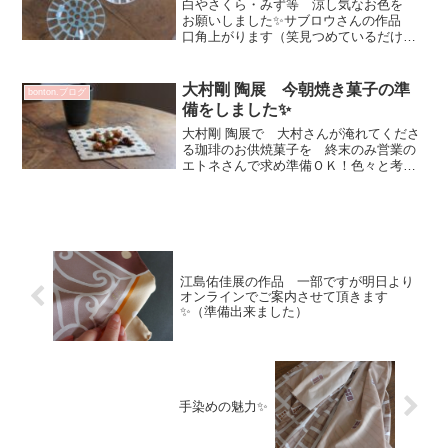
白やさくら・みず等 涼し気なお色を
お願いしました✨サブロウさんの作品
口角上がります（笑見つめているだけで
も 色々と空想の世界に入って行ける
(^^)v何を盛りつけようか？ どんなシー
ンで使う？今度のお家ランチ会に素敵か
大村剛 陶展 今朝焼き菓子の準
bonton.ブログ
も～等々楽しすぎませ...
備をしました✨
大村剛 陶展で 大村さんが淹れてくださ
る珈琲のお供焼菓子を 終末のみ営業の
エトネさんで求め準備ＯＫ！色々と考え
ましたが ご近所エトネさんに💕数種類
の中から選んでいただく感じです✨大村
剛さんのインスタはこちらからアイコン
の大村さんみて いつも...
江島佑佳展の作品 一部ですが明日より
オンラインでご案内させて頂きます
✨（準備出来ました）
手染めの魅力✨