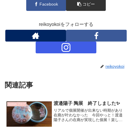
Facebook
コピー
reikoyokoiをフォローする
reikoyokoi
関連記事
渡邉陽子 陶展 終了しました✨
bonton.ブログ
リアルで個展開催が出来ない時期があり
在廊が叶わなかった 今回やっと！渡邉
陽子さんの在廊が実現した個展！楽しか
ったです～✨bonton.に足を運んでくださ
った皆さまオンラインショップをご利用