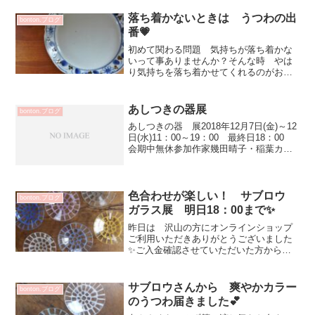
くださった皆さまありがとうございまし
た！💕ずっと渡邉...
落ち着かないときは うつわの出
bonton.ブログ
番💗
初めて関わる問題 気持ちが落ち着かな
いって事ありませんか？そんな時 やは
り気持ちを落ち着かせてくれるのがお料
理とうつわ💕美味しいお料理と お気に
入りのうつわで気分転換しています^^山
口利枝さんのお皿は おおらかで色々な
あしつきの器展
bonton.ブログ
お料理を受け止めてくれ...
あしつきの器 展2018年12月7日(金)～12
日(水)11：00～19：00 最終日18：00
会期中無休参加作家幾田晴子・稲葉カ
ヨ・杉尾信康・藤平三穂・松平彩子・和
田純子あしつきの器＆ 定番のうつわも
届きます☆トッピングのベースから作
る...
色合わせが楽しい！ サブロウ
bonton.ブログ
ガラス展 明日18：00まで✨
昨日は 沢山の方にオンラインショップ
ご利用いただきありがとうございました
✨ご入金確認させていただいた方から順
番に発送させていただきますお時間頂き
ますが 楽しみにお待ちくださいませ💕
自動配信メールも届いていない方いらっ
サブロウさんから 爽やかカラー
bonton.ブログ
しゃいましたらHPよりお...
のうつわ届きました💕