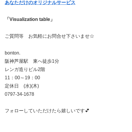
あなただけのオリジナルサービス
「Visualization table」
ご質問等 お気軽にお問合せ下さいませ☆
bonton.
阪神芦屋駅 東へ徒歩1分
レンガ造りビル2階
11：00～19：00
定休日 (水)(木)
0797-34-1678
フォローしていただけたら嬉しいです💕