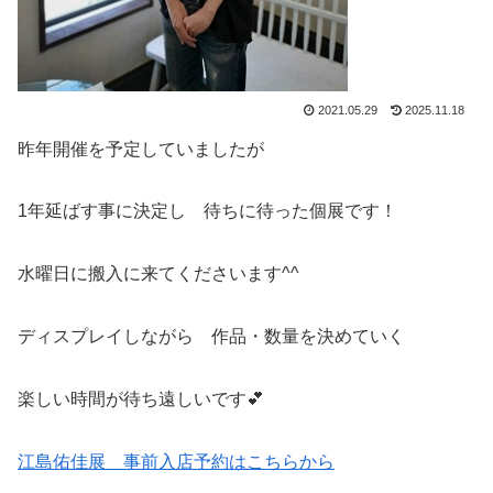
2021.05.29
2025.11.18
昨年開催を予定していましたが
1年延ばす事に決定し 待ちに待った個展です！
水曜日に搬入に来てくださいます^^
ディスプレイしながら 作品・数量を決めていく
楽しい時間が待ち遠しいです💕
江島佑佳展 事前入店予約はこちらから