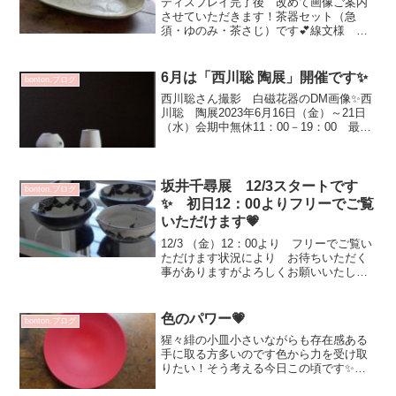
ディスプレイ完了後 改めて画像ご案内
させていただきます！茶器セット（急
須・ゆのみ・茶さじ）です💕線文様 長
鉢スープ鉢と豆皿お箸置きカトラリーレ
ストおちゃわん 大＆中木の実 ゆのみ
南蛮 だ円タタラ皿（植物）水止め・汚
6月は「西川聡 陶展」開催です✨
bonton.ブログ
れ防止されています 初めて...
西川聡さん撮影 白磁花器のDM画像✨西
川聡 陶展2023年6月16日（金）～21日
（水）会期中無休11：00－19：00 最終
日18:0作家在廊日 6/17（土）線文・赤
や黒銀彩など魅力的な定番の作品もご覧
いただけます日々の暮らしを楽しく豊...
坂井千尋展 12/3スタートです
bonton.ブログ
✨ 初日12：00よりフリーでご覧
いただけます💗
12/3 （金）12：00より フリーでご覧い
ただけます状況により お待ちいただく
事がありますがよろしくお願いいたしま
す✨可愛いフクロウ♡全ての作品採寸し
ていて ブログのご案内遅くなってしま
いました💦明日 ディスプレイ後画像ア
色のパワー💗
bonton.ブログ
ップさせていた...
猩々緋の小皿小さいながらも存在感ある
手に取る方多いのです色から力を受け取
りたい！そう考える今日この頃です✨金
曜日からはじまります野田凉美さんの個