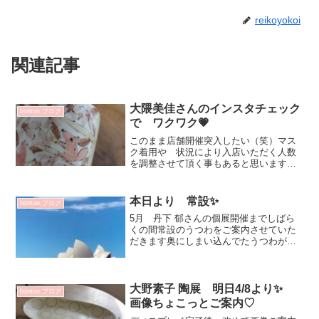
reikoyokoi
関連記事
大隈美佳さんのインスタチェック
bonton.ブログ
で ワクワク💗
このまま店舗開催突入したい（笑）マス
ク着用や 状況により入店いただく人数
を調整させて頂く事もあると思いますご
不便おかけしますがどうぞよろしくお願
いいたします✨って もうすぐ！みたい
な勢いですが大隈美佳さんの個展は
本日より 常設✨
bonton.ブログ
6/19（金）からです^^...
5月 丹下 郁さんの個展開催までしばら
くの間常設のうつわをご案内させていた
だきます奥にしまい込んでたうつわが
お客さまが探してたものだったりします
お気軽にお問合せくださいませ✨オンラ
インショップはこちらから時間に流され
ないようにしないとっ！...
大野素子 陶展 明日4/8より✨
bonton.ブログ
画像ちょこっとご案内♡