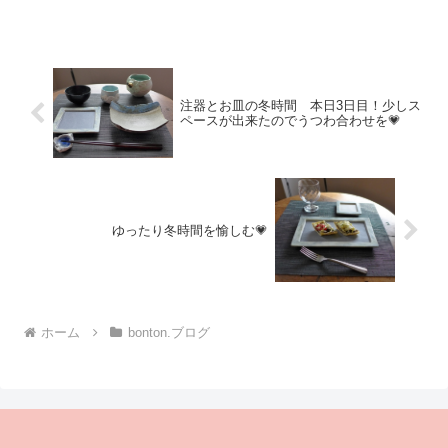
展作品到着しましたら画像ご案内させて
いただきますので楽しみにお待ちくださ
いませ💗野田凉美 展20...
注器とお皿の冬時間 本日3日目！少しス
ペースが出来たのでうつわ合わせを💗
ゆったり冬時間を愉しむ💗
ホーム
bonton.ブログ