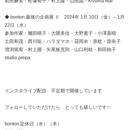
前田麻美・松塚裕子・村上躍・山田晶・Kristina Mar
◆ bonton.最後の企画展 Ⅱ 2024年 1月 10日（金）～1月
22日（水）
参加作家：幾田晴子・大隈美佳・大野素子・小澤基晴
土田和茂・西川聡・ハラダマホ・花岡央・原稔・原依子
増渕篤宥・村上躍・矢尾板克則・山口利枝・和田純子
studio prepa
インスタライブ配信 不定期で開催しています
フォローしていただけたら とっても嬉しいです✨
bonton.定休日（水）（木）