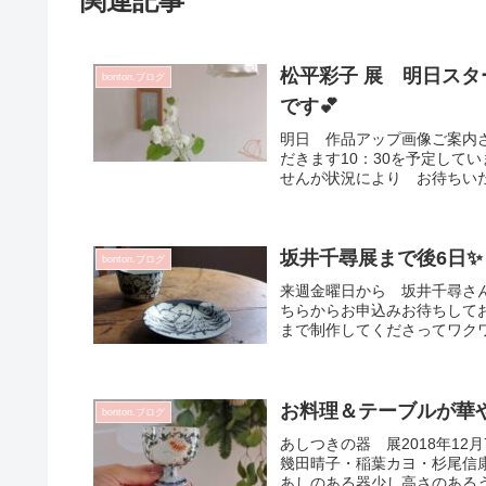
関連記事
松平彩子 展 明日スタ
bonton.ブログ
です💕
明日 作品アップ画像ご案内
だきます10：30を予定して
せんが状況により お待ちいた
坂井千尋展まで後6日✨
bonton.ブログ
来週金曜日から 坂井千尋さ
ちらからお申込みお待ちしてお
まで制作してくださってワクワ
お料理＆テーブルが華や
bonton.ブログ
あしつきの器 展2018年12月7
幾田晴子・稲葉カヨ・杉尾信
あしのある器少し高さのあるう