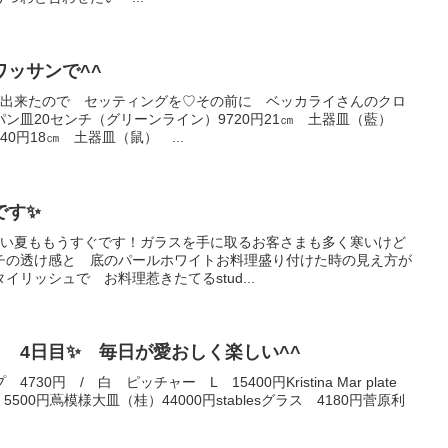
ッサンで^^
が出来たので セッティングを♡その前に ベッカライさんのクロ
パン皿20センチ（グリーンライン）9720円21㎝ 土器皿（藍）
40円18㎝ 土器皿（鼠） ...
です✨
暑い夏ももうすぐです！ガラスを手に取るお客さまも多く寒いけど
フチの透け感と 底のパールホワイトお料理盛り付けた時の見え方が
リッシュで お料理惹きたてるstud...
展Ⅰ 4日目✨ 毎日が愛おしく楽しい^^
0円 / 白 ピッチャー L 15400円Kristina Mar plate
5500円蔦模様大皿（桂）44000円stablesグラス 4180円菅原利