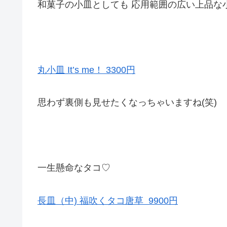
和菓子の小皿としても 応用範囲の広い上品な
丸小皿 It’s me！ 3300円
思わず裏側も見せたくなっちゃいますね(笑)
一生懸命なタコ♡
長皿（中) 福吹くタコ唐草 9900円