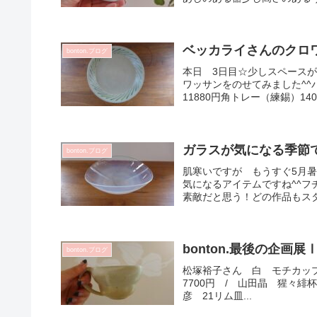
ベッカライさんのクロワ
bonton.ブログ
本日 3日目☆少しスペース
ワッサンをのせてみました^^
11880円角トレー（練錫）140
ガラスが気になる季節
bonton.ブログ
肌寒いですが もうすぐ5月
気になるアイテムですね^^
素敵だと思う！どの作品もスタイ
bonton.最後の企画
bonton.ブログ
松塚裕子さん 白 モチカップ 473
7700円 / 山田晶 猩々緋杯 
彦 21リム皿...