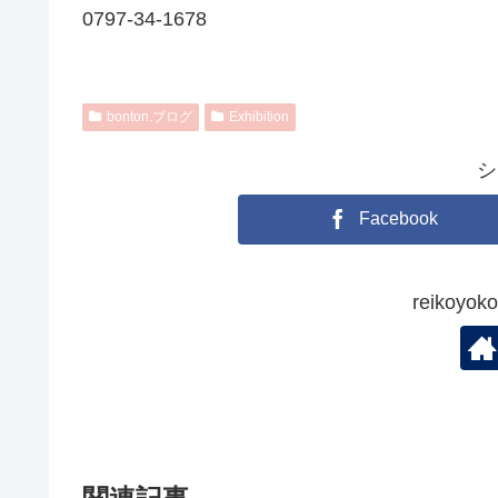
0797-34-1678
bonton.ブログ
Exhibition
シ
Facebook
reikoy