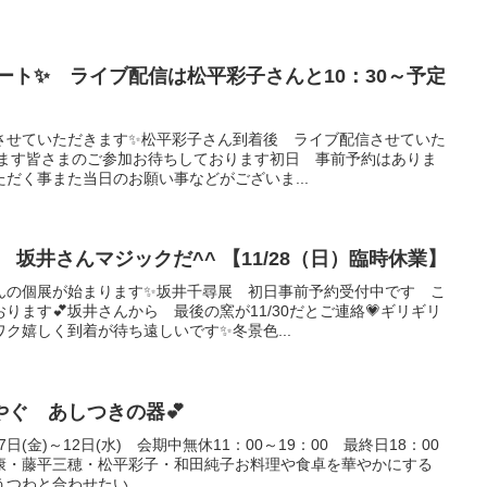
ート✨ ライブ配信は松平彩子さんと10：30～予定
させていただきます✨松平彩子さん到着後 ライブ配信させていた
います皆さまのご参加お待ちしております初日 事前予約はありま
だく事また当日のお願い事などがございま...
 坂井さんマジックだ^^ 【11/28（日）臨時休業】
んの個展が始まります✨坂井千尋展 初日事前予約受付中です こ
ります💕坂井さんから 最後の窯が11/30だとご連絡💗ギリギリ
ク嬉しく到着が待ち遠しいです✨冬景色...
ぐ あしつきの器💕
日(金)～12日(水) 会期中無休11：00～19：00 最終日18：00
康・藤平三穂・松平彩子・和田純子お料理や食卓を華やかにする
つわと合わせたい ...