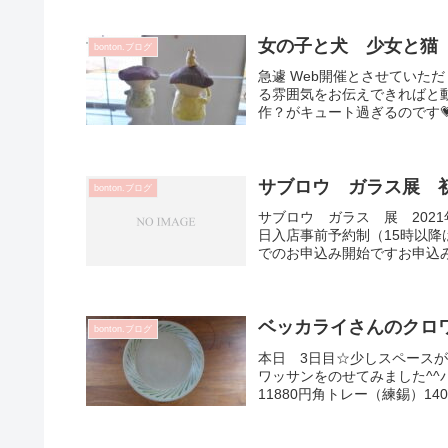
女の子と犬 少女と猫
bonton.ブログ
急遽 Web開催とさせていた
る雰囲気をお伝えできればと
作？がキュート過ぎるのです
サブロウ ガラス展 初
bonton.ブログ
サブロウ ガラス 展 2021年
日入店事前予約制（15時以降
でのお申込み開始ですお申込み
ベッカライさんのクロワ
bonton.ブログ
本日 3日目☆少しスペース
ワッサンをのせてみました^^
11880円角トレー（練錫）140