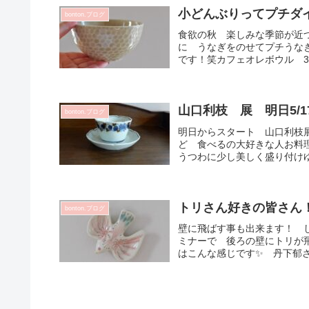
小どんぶりってプチダ
bonton.ブログ
食欲の秋 楽しみな季節が近
に うなぎをのせてプチうな
です！笑カフェオレボウル 35
山口利枝 展 明日5/1
bonton.ブログ
明日からスタート 山口利枝
ど 食べるの大好きな人お料
うつわに少し美しく盛り付けゆ
トリさん好きの皆さん！
bonton.ブログ
壁に飛ばす事も出来ます！ 
ミナーで 後ろの壁にトリが飛
はこんな感じです✨ 丹下郁さん