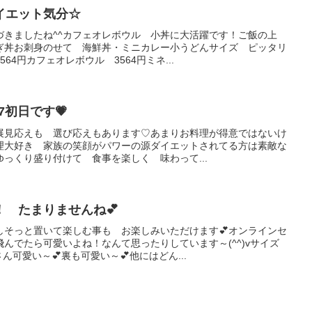
イエット気分☆
づきましたね^^カフェオレボウル 小丼に大活躍です！ご飯の上
ぎ丼お刺身のせて 海鮮丼・ミニカレー小うどんサイズ ピッタリ
64円カフェオレボウル 3564円ミネ...
7初日です💗
展見応えも 選び応えもあります♡あまりお料理が得意ではないけ
理大好き 家族の笑顔がパワーの源ダイエットされてる方は素敵な
っくり盛り付けて 食事を楽しく 味わって...
 たまりませんね💕
しそっと置いて楽しむ事も お楽しみいただけます💕オンラインセ
んでたら可愛いよね！なんて思ったりしています～(^^)vサイズ
可愛い～💕裏も可愛い～💕他にはどん...