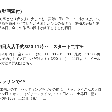
（動画添付）
だく事となり皆さまに少しでも 実際に手に取ってご覧いただいて
動画を添付させていただきました少女の表情も 動物の表所と動
本日、全ての作品の採寸が終了しました明日...
日入店予約3/20 11時～ スタートです✨
4月 2日（金）～7日（水）11：00－19：00 最終日18：00初
は予約なして入店いただけます）3/20（土） 11時より メール
方法＆詳細はこちら...
ッサンで^^
が出来たので セッティングを♡その前に ベッカライさんのクロ
パン皿20センチ（グリーンライン）9720円21㎝ 土器皿（藍）
40円18㎝ 土器皿（鼠） ...