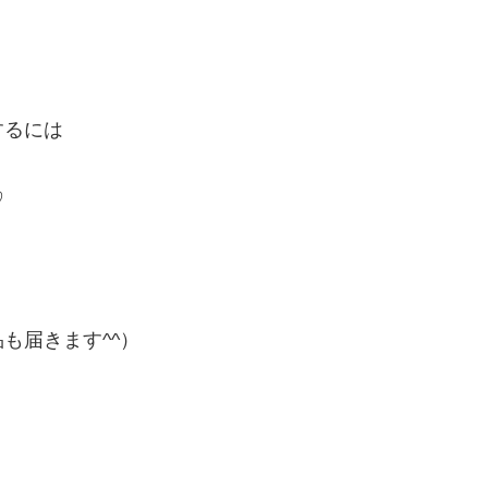
するには
♡
も届きます^^）