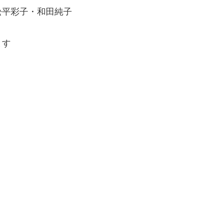
松平彩子・和田純子
ます