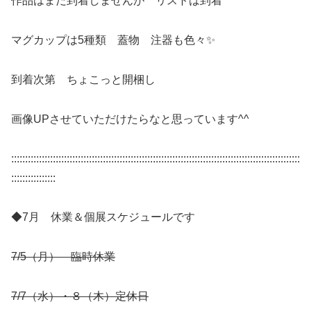
作品はまだ到着しませんが リストは到着
マグカップは5種類 蓋物 注器も色々✨
到着次第 ちょこっと開梱し
画像UPさせていただけたらなと思っています^^
::::::::::::::::::::::::::::::::::::::::::::::::::::::::::::::::::::::::::::::::::::::::::::::::::::::::
::::::::::::::::
◆7月 休業＆個展スケジュールです
7/5（月） 臨時休業
7/7（水）・８（木）定休日