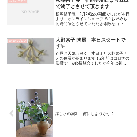
松塚裕子展 作品完売により2/22
bonton.ブログ
唐草稜...
で終了とさせて頂きます
松塚裕子展 2月24迄の開催でしたが本日
より オンラインショップでのお求めも
同時開催とさせていただき素敵な白いピ
ッチャー 一つ（完売）となりましたの
で松塚裕子展 本日で終了とさせていた
だきます2/23・24 とご来店ご予定され
大野素子 陶展 本日スタートで
bonton.ブログ
ていらっしゃっ...
す✨
芦屋お天気も良く 本日より大野素子さ
んの個展が始まります！2年前はコロナの
影響で web展覧会でしたが今年は初日
大野さんbonton.に在店されます💕嬉しい
です 皆さまも楽しみにされていますね
✨お花のオブジェも色々と 沢山届いて
います♡花束...
涼しさの演出 何にしようかな？