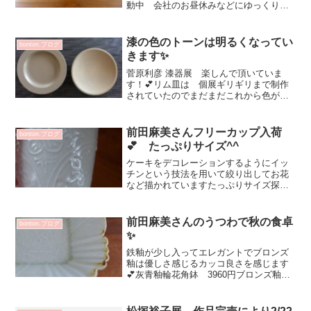
動中 会社のお昼休みなどにゆっくりと
ご覧くださいませ♡稲葉カヨさん 書籍
もオンラインでお求めいただけます
漆の色のトーンは明るくなってい
bonton.ブログ
きます✨
菅原利彦 漆器展 楽しんで頂いていま
す！💕リム皿は 個展ギリギリまで制作
されていたのでまだまだこれから色が出
てきますどちらも同じ「象牙」ですが
右の14土器皿（象牙）はリム皿より前に
漆を塗った作品です^^115リム皿（象牙）
前田麻美さんフリーカップ入荷
bonton.ブログ
7700円4土器...
💕 たっぷりサイズ^^
ケーキをデコレーションするようにイッ
チンという技法を用いて絞り出してお花
など描かれていますたっぷりサイズ探さ
れてる方 ぴったりです！350㏄で八分目
花器にも素敵だと思うのです✨前田麻
美 白磁花七宝フリーカップ 4400円オ
前田麻美さんのうつわで秋の食卓
bonton.ブログ
ンラインショップは...
✨
鉄釉が少し入ってエレガントでブロンズ
釉は優しさ感じるカッコ良さを感じます
💕灰青釉輪花角鉢 3960円ブロンズ釉花
七宝碗 3960円青白磁花唐草稜花五寸
皿 3960円灰青釉輪花角鉢 3960円灰青
釉花七宝蕎麦猪口 3520円花七宝碗と花