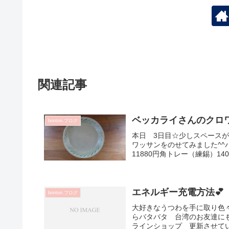
関連記事
ベッカライさんのクロワ
bonton.ブログ
本日 3日目☆少しスペース
ワッサンをのせてみました^^
11880円角トレー（練錫）140
エネルギー充電方法💕
bonton.ブログ
大好きなうつわを手に取り色
らバタバタ 台湾のお友達に
ラインショップ 更新させてい