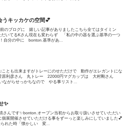
うキッカケの空間💕
年前のブログに 嬉しい記事がありましたこちら全てはタイミン
ただいてるKさん現在も変わらず 「私の中の器を選ぶ基準の一つ
！自分の中に bonton.基準があ...
ぶことも出来ますがトレーにのせただけで 動作がエレガントにな
菅原利彦さん 丸トレー 22000円マグカップは 大村剛さん
いながらせっかちなので やる事リスト...
せ✨
晴さんです✨bonton.オープン当初からお取り扱いさせていただい
に個展開催させていただける事をずーっと楽しみにしていました💕
に来られた時「懐かしい 変...