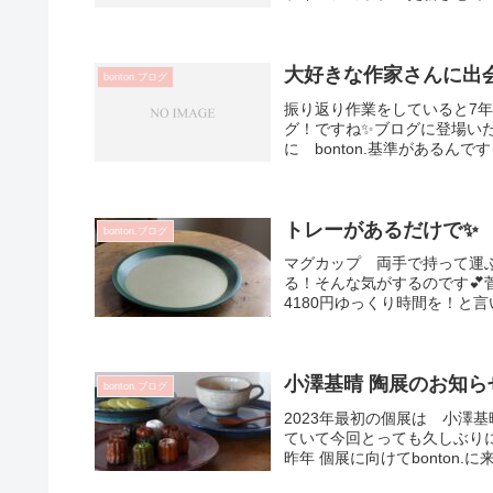
大好きな作家さんに出会
bonton.ブログ
振り返り作業をしていると7
グ！ですね✨ブログに登場い
に bonton.基準があるんです
トレーがあるだけで✨
bonton.ブログ
マグカップ 両手で持って運
る！そんな気がするのです💕
4180円ゆっくり時間を！と言
小澤基晴 陶展のお知ら
bonton.ブログ
2023年最初の個展は 小澤基
ていて今回とっても久しぶり
昨年 個展に向けてbonton.