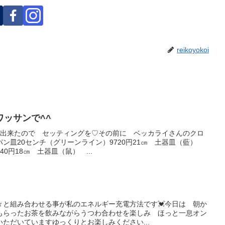
reikoyokoi
ッサンで^^
が出来たので セッティングを♡その前に ベッカライさんのクロ
パン皿20センチ（グリーンライン）9720円21㎝ 土器皿（藍）
40円18㎝ 土器皿（鼠） ...
々と組み合わせる事が私のエネルギー充電方法です💓今日は 朝か
もらったお茶を飲みながらうつわ合わせを楽しみ ほっと一息オン
ただいていますゆっくりとお楽しみください...