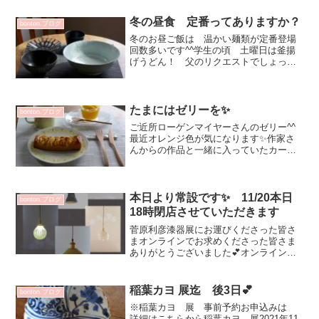
年１月の企画展にご参加いただける 渡
邉陽子さん☆常設でご案内出来る作品は
冬の昼食 定番ってありますか？
bonton.ブログ
現在なく京都の個展で...
冬のお昼ご飯は 温かい麺類が定番登場
回数多いです^^学生の頃 土曜日は釜揚
げうどん！ 父のリクエストでしょっち
ゅうでした💦炊き込みご飯と麺類の組み
合わせも多いです✨炊き込みご飯定食イ
メージ💕増渕篤宥 トクサめし碗（大）
2530円山口利枝 し...
たまにはゼリーを✨
bonton.ブログ
ご近所ローゲンマイヤーさんのゼリー^^
最近オレンジ色が気になります✨作家さ
んからの作品と一緒に入っていたカード
もオレンジ系でテンションあがり！ 嬉
しかった☆今回のネイルもオレンジに💕
カラー診断？調べてみたらオレンジはレ
ッドの積極性とイエロー...
本日より常設です✨ 11/20本日
bonton.ブログ
18時閉店させていただきます
菅原利彦漆器展にお運びくださった皆さ
まオンラインでお求めくださった皆さま
ありがとうございました💕オンライン
で 11/24（火）迄 引き続きご案内させ
ていただきます✨2年後の開催時には 菅
原さんの笑顔も一緒に(^^)v◆本日18時閉
稲葉カヨ 展迄 後3日💕
bonton.ブログ
店とさせて...
※稲葉カヨ 展 事前予約お申込みは
詳細はこちらから稲葉カヨ 展2021年11