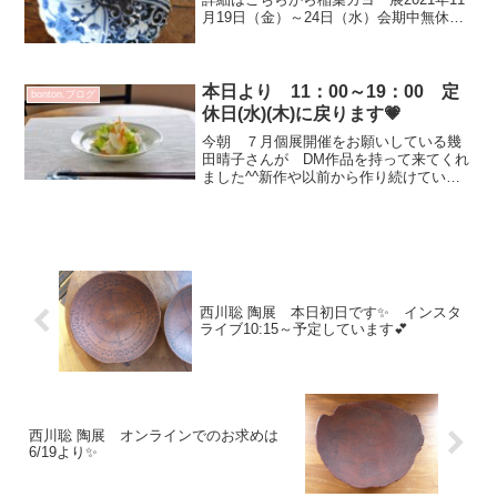
月19日（金）～24日（水）会期中無休
11：00～19：00 最終日18：00作家在店
予定日 11/19（金）昨日のカイロプラク
ティック施術で稲葉カヨさんの個展に...
本日より 11：00～19：00 定
bonton.ブログ
休日(水)(木)に戻ります💗
今朝 ７月個展開催をお願いしている幾
田晴子さんが DM作品を持って来てくれ
ました^^新作や以前から作り続けている
作品など色々とあって いつもながらの
丁寧なお仕事は凛としていて清々しいで
す✨ちょこっとお箸休めに 浅漬け冷蔵
庫に残った半端野菜が...
西川聡 陶展 本日初日です✨ インスタ
ライブ10:15～予定しています💕
西川聡 陶展 オンラインでのお求めは
6/19より✨