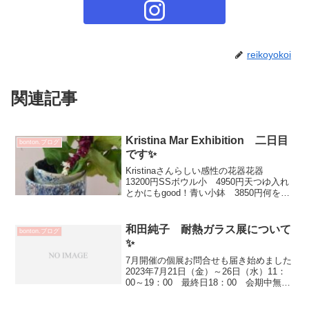
reikoyokoi
関連記事
Kristina Mar Exhibition 二日目
bonton.ブログ
です✨
Kristinaさんらしい感性の花器花器
13200円SSボウル小 4950円天つゆ入れ
とかにもgood！青い小鉢 3850円何を盛
り付けても 受け止めてくれますよ(^^)v
テーブルが楽しくなります✨角皿 5500
円Plate dot 中...
和田純子 耐熱ガラス展について
bonton.ブログ
✨
7月開催の個展お問合せも届き始めました
2023年7月21日（金）～26日（水）11：
00～19：00 最終日18：00 会期中無休
作家在廊日 7/21（金）シンプルでエレ
ガント 繊細で魅力的な作品をバーナー