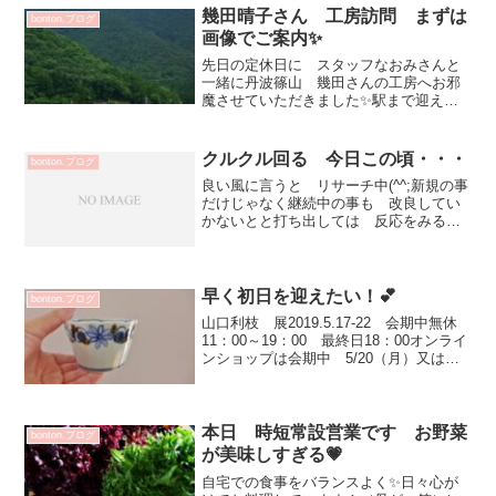
ワークという技法で制作されています...
幾田晴子さん 工房訪問 まずは
bonton.ブログ
画像でご案内✨
先日の定休日に スタッフなおみさんと
一緒に丹波篠山 幾田さんの工房へお邪
魔させていただきました✨駅まで迎えに
来てくださったのですが車で30分！ お
世話おかけしました途中車窓から窯元が
沢山見えました^^ 併設されている窯元
クルクル回る 今日この頃・・・
bonton.ブログ
のショップ お洒落な...
良い風に言うと リサーチ中(^^;新規の事
だけじゃなく継続中の事も 改良してい
かないとと打ち出しては 反応をみるの
繰り返しでそのうち クルクル回って
ひと休みになってます💦昭和な考えや！
を連発され う～んとうなる＞＜発想が
乏しいんでしょうか...
早く初日を迎えたい！💕
bonton.ブログ
山口利枝 展2019.5.17-22 会期中無休
11：00～19：00 最終日18：00オンライ
ンショップは会期中 5/20（月）又は
5/21（火）スタート予定です常設営業中
なので 届いた第一陣の箱（7箱）を隅っ
こに置いています気になるの...
本日 時短常設営業です お野菜
bonton.ブログ
が美味しすぎる💗
自宅での食事をバランスよく✨日々心が