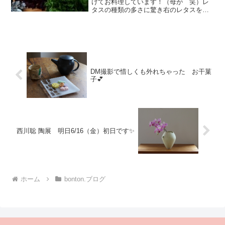
けてお料理しています！（母が 笑）レ
タスの種類の多さに驚き右のレタスをシ
ョートパスタに使うのにハマる(^^)v昨日
は えびパスタに使い美味しすぎました
✨ワインがすすむ(^^;今朝は 左のレタス
＆トマト＆ち...
DM撮影で惜しくも外れちゃった お干菓
子💕
西川聡 陶展 明日6/16（金）初日です✨
ホーム
bonton.ブログ