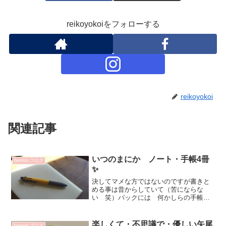
reikoyokoiをフォローする
reikoyokoi
関連記事
いつのまにか ノート・手帳4冊
bonton.ブログ
✨
決してマメな方ではないのですが書きと
める事は昔からしていて（苦にならな
い 笑）バックには 何かしらの手帳が
入っています^^今使っているのは♥コンパ
クトなスケジュール帳 今年で5年目（冊
目）かなスマホに頼り過ぎると スケジ
楽しくて・不思議で・優しい矢尾
bonton.ブログ