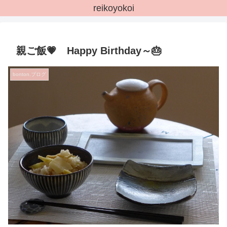
reikoyokoi
親ご飯💗 Happy Birthday～🎂
bonton.ブログ