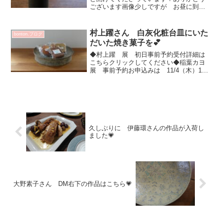
ございます画像少しですが お昼に到着
した作品のご案内です✨花器にお花を生
けていましたお花で随分雰囲気変わると
思いますので色々とお楽しみいただけま
村上躍さん 白灰化粧台皿にいた
bonton.ブログ
す^^もちろんオブジェと...
だいた焼き菓子を💕
◆村上躍 展 初日事前予約受付詳細は
こちらクリックしてください◆稲葉カヨ
展 事前予約お申込みは 11/4（木）11
時より受付です詳細はこちらから＊＊＊
＊＊＊＊＊＊＊＊＊＊＊＊＊＊＊＊＊＊
＊＊＊＊＊＊＊＊＊＊＊＊＊＊村上躍さ
んがインスタで 素...
久しぶりに 伊藤環さんの作品が入荷し
ました💗
大野素子さん DM右下の作品はこちら💗