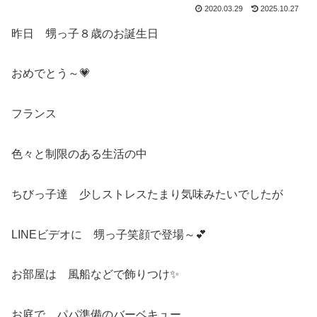
2020.03.29
2025.10.27
昨日 甥っ子８歳のお誕生日
おめでとう～💗
フランス
色々と制限のある生活の中
ちびっ子達 少しストレスたまり気味みたいでしたが
LINEビデオに 甥っ子笑顔で登場～💕
お部屋は 風船などで飾りつけ✨
お庭で パパ準備のバーベキュー