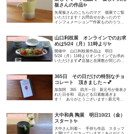
ュール飛んじゃうから...
板さんの作品✨
矢尾板さんのこちらのマグ 個展でご覧
いただけます！お問合せがあったので
インフォメーション^^作家もののうつ
わ 皆さんは 一番最初どんなアイテム
を手に取られましたか？私はカップ類か
らだったと思います（遠い記憶）水分取
山口利枝展 オンラインでのお求
bonton.ブログ
らない人いないもんね（笑...
めは5/24（月）11時より✨
開催中 山口利枝展作品は 明日
5/24（月）11時よりオンラインでお求め
いただけます💕店舗と在庫数が同じの
為 お求め出来ても完売の場合がござい
ますご理解ご了承くださいませお時間
迄 SOLD OUT表記となっていますが
365日 その日だけの特別なチョ
bonton.ブログ
クリックして中をご覧いた...
コレート 頂きました～💕
加加阿 365 四月一日 新元号が発表さ
れた日令和 花おどる日素敵過ぎま
す！ ありがとうございます✨新元号
令が入ってて「玲」繋がりで 家族も大
喜び^^何事も自分でプラスに持っていか
ないと(^^)v今日は朝一 身体メンテナン
大中和典 陶展 明日10/21（金）
bonton.ブログ
スに行ってきまし...
スタート✨
大中さん到着～ 手持ち作品 スタッフ
と開けてくださっています！ありがとう