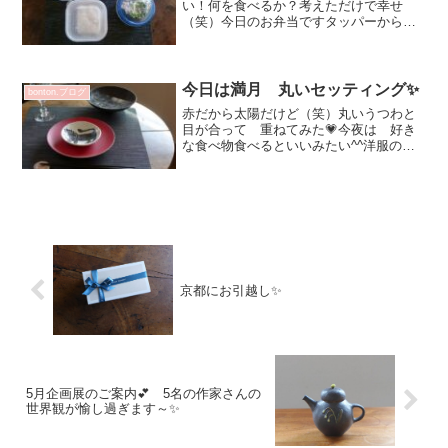
い！何を食べるか？考えただけで幸せ
（笑）今日のお弁当ですタッパーから、
うつわに盛り付けるのが楽しい！出汁巻
き卵 少し茶色くなっちゃった(^^;美味し
そうに見せてくれるうつわは～？と考え
て原稔さんの 金彩三島...
今日は満月 丸いセッティング✨
bonton.ブログ
赤だから太陽だけど（笑）丸いうつわと
目が合って 重ねてみた💗今夜は 好き
な食べ物食べるといいみたい^^洋服の色
がシックになるので赤いうつわで 元気
もらいたい！今日のハロウィンは どん
な感じなのでしょうね？お天気も良いの
で お出かけする方多そ...
京都にお引越し✨
5月企画展のご案内💕 5名の作家さんの
世界観が愉し過ぎます～✨