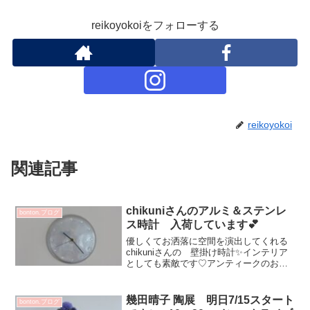
reikoyokoiをフォローする
reikoyokoi
関連記事
chikuniさんのアルミ＆ステンレ
bonton.ブログ
ス時計 入荷しています💕
優しくてお洒落に空間を演出してくれる
chikuniさんの 壁掛け時計✨インテリア
としても素敵です♡アンティークのお皿
を叩いて作られていますフチのカーブが
優しく 気持ちをリラックスさせてくれ
てアルミやステンレスが キリリとカッ
幾田晴子 陶展 明日7/15スタート
bonton.ブログ
コ良い表情に！色...