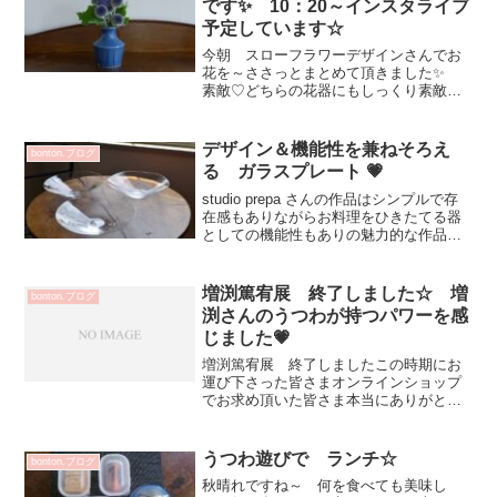
です✨ 10：20～インスタライブ
予定しています☆
今朝 スローフラワーデザインさんでお
花を～ささっとまとめて頂きました✨
素敵♡どちらの花器にもしっくり素敵で
す♡色々な空間に馴染み お花もプチブ
ーケから一輪挿しと幅広く受け止めてく
れる 優れモノ花器💕素敵♡白瓷たわみ
デザイン＆機能性を兼ねそろえ
bonton.ブログ
7.5寸鉢 フォルムが美...
る ガラスプレート 💗
studio prepa さんの作品はシンプルで存
在感もありながらお料理をひきたてる器
としての機能性もありの魅力的な作品ば
かりこちらのお皿は 何回もオーダーし
ている優れもの！デザート皿として 白
桃を丁寧にむき盛り付けて使ったり☆た
増渕篤宥展 終了しました☆ 増
bonton.ブログ
だカットし...
渕さんのうつわが持つパワーを感
じました💗
増渕篤宥展 終了しましたこの時期にお
運び下さった皆さまオンラインショップ
でお求め頂いた皆さま本当にありがとう
ございました✨沢山の作品を皆さまのお
手元にお届け出来る事が出来ました嬉し
い！ ありがとうございました💕増渕さ
うつわ遊びで ランチ☆
bonton.ブログ
んの作品が持つパワーを感...
秋晴れですね～ 何を食べても美味し