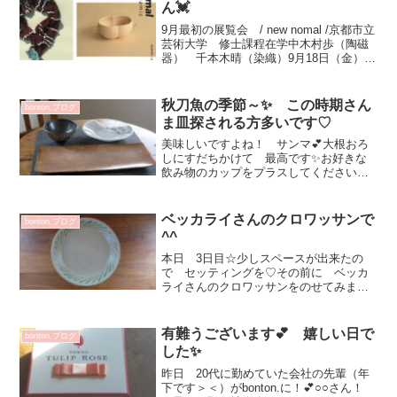
ん💓
9月最初の展覧会 / new nomal /京都市立
芸術大学 修士課程在学中木村歩（陶磁
器） 千本木晴（染織）9月18日（金）～
23日（水）会期中無休11：00～19：00
最終日 17：00会期中どちらかの方が在
店されています新しい生活の...
秋刀魚の季節～✨ この時期さん
bonton.ブログ
ま皿探される方多いです♡
美味しいですよね！ サンマ💕大根おろ
しにすだちかけて 最高です✨お好きな
飲み物のカップをプラスしてください～
^^ガラス・漆器・磁器 プラスする素材
で雰囲気も変わってうつわ遊びをお楽し
みいただけます✨矢尾板克則 長皿 7A
ベッカライさんのクロワッサンで
bonton.ブログ
13200円増渕篤...
^^
本日 3日目☆少しスペースが出来たの
で セッティングを♡その前に ベッカ
ライさんのクロワッサンをのせてみまし
た^^パン皿20センチ（グリーンライン）
9720円21㎝ 土器皿（藍）11880円角ト
レー（練錫）14040円18㎝ 土器皿
有難うございます💕 嬉しい日で
bonton.ブログ
（鼠） ...
した✨
昨日 20代に勤めていた会社の先輩（年
下です＞＜）がbonton.に！💕○○さん！