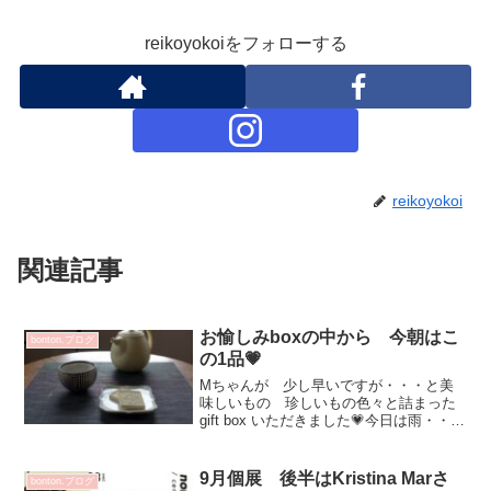
reikoyokoiをフォローする
reikoyokoi
関連記事
お愉しみboxの中から 今朝はこ
bonton.ブログ
の1品💗
Mちゃんが 少し早いですが・・・と美
味しいもの 珍しいもの色々と詰まった
gift box いただきました💗今日は雨・・・
お茶をいれて 甘いものでもと信州の
「栗らくがん」を開けて✨甘さ控えめで
美味しい！💕いつも 美味しいものあり
9月個展 後半はKristina Marさ
bonton.ブログ
がとう💗皆さん...