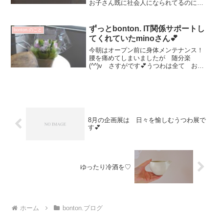
お子さん既に社会人になられてるのに旧
姓で呼んでしまう💦オンラインでもお求
めくださってるのですがわざわざ足を運
んでくださって 感謝です✨中途採用で
ずっとbonton. IT関係サポートし
bonton.のこと
の入社で 私...
てくれていたminoさん💕
今朝はオープン前に身体メンテナンス！
腰を痛めてしまいましたが 随分楽
(^^)v さすがです💕うつわは全て お客
さまの元へ旅立ちました！ありがとうご
ざいました♡最後に 中央のテーブルに3
つあった作品 初めての男性のお客さま
が グラスと豆皿を！...
8月の企画展は 日々を愉しむうつわ展で
す💕
ゆったり冷酒を♡
ホーム
bonton.ブログ