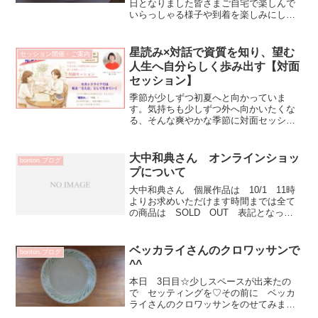
日となりました皆さまご自宅で楽しんで
いらっしゃる様子や到着を楽しみにして
います♡のメッセージに気持ちもUPしま
す！ ありがとうございます✨くまさ
ん 鮭じゃないけど 鮎ゲット💗（笑）
星読み×対話で資質を知り、望む
セッション開催・ご案内
大隈さんの作品クスッと笑...
人生へ自分らしく歩み出す【対面
セッション】
季節が少しずつ初夏へと向かっていま
す。気持ちも少しずつ外へ向かいたくな
る、そんな爽やかな季節に対面セッショ
ンをスタートすることにしました。ㅤㅤこれ
まで皆さまと画面越しに、Zoomセッショ
ンを行ってきました。Zoomは、ご遠方の
大中和典さん オンラインショッ
bonton.ブログ
方やご自宅を離...
プについて
大中和典さん 個展作品は 10/1 11時
よりお求めいただけます時間までは全て
の商品は SOLD OUT 表記となって
います抜けている画像は後ほどUPします
9/30 台風の影響により臨時休業とさせ
て頂いております
ベッカライさんのクロワッサンで
bonton.ブログ
^^
本日 3日目☆少しスペースが出来たの
で セッティングを♡その前に ベッカ
ライさんのクロワッサンをのせてみまし
た^^パン皿20センチ（グリーンライン）