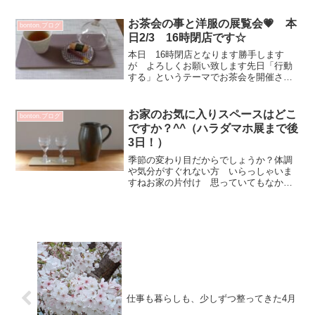
9720円21㎝ 土器皿（藍）11880円角ト
レー（練錫）14040円18㎝ 土器皿
お茶会の事と洋服の展覧会💗 本
bonton.ブログ
（鼠） ...
日2/3 16時閉店です☆
本日 16時閉店となります勝手します
が よろしくお願い致します先日「行動
する」というテーマでお茶会を開催させ
ていただきました^^お申込み下さった方
は今このタイミング！とご自身の今とカ
チッとはまった方包み込むような 優し
お家のお気に入りスペースはどこ
bonton.ブログ
いエネルギーの笑顔話し...
ですか？^^（ハラダマホ展まで後
3日！）
季節の変わり目だからでしょうか？体調
や気分がすぐれない方 いらっしゃいま
すねお家の片付け 思っていてもなかな
か出来ない追い付かない余計気分滅入り
ます＞＜お気に入りのスペース玄関 キ
ッチンの端っこ リビングの一角などい
つも目につく所にお気に入...
仕事も暮らしも、少しずつ整ってきた4月