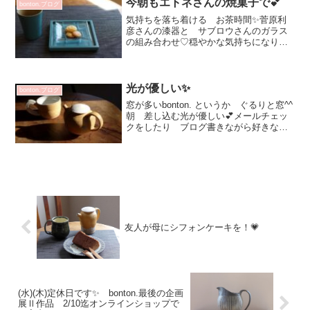
今朝もエトネさんの焼菓子で💕
bonton.ブログ
に...
気持ちを落ち着ける お茶時間✨菅原利
彦さんの漆器と サブロウさんのガラス
の組み合わせ♡穏やかな気持ちになりま
す^^素敵な組み合わせ✨オンラインショ
ップはこちらから次回の個展ハラダマ
ホ 練り上げのうつわ展2021年 10月22日
（金）～25日...
光が優しい✨
bonton.ブログ
窓が多いbonton. というか ぐるりと窓^^
朝 差し込む光が優しい💕メールチェッ
クをしたり ブログ書きながら好きな飲
み物を その日お気に入りのカップで温
かい飲み物をのみます今朝 自宅で使っ
たマグカップは矢尾板さんのこちらのシ
リーズ♡3時...
友人が母にシフォンケーキを！💗
(水)(木)定休日です✨ bonton.最後の企画
展Ⅱ作品 2/10迄オンラインショップで