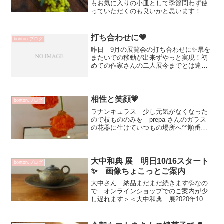
もお気に入りの小皿として季節問わず使
っていただくのも良いかと思います！
(^^)vお部屋のミモザと うつわがリンク
している！っていう楽しみも素敵です✨
大野素子 楕円タタラ皿 ミモザ（小）
打ち合わせに💗
bonton.ブログ
2420円昨日 オー...
昨日 9月の展覧会の打ち合わせに✨県を
またいでの移動が出来ずやっと実現！初
めての作家さんの二人展今までとは違っ
た雰囲気の 展覧会になると思います💕
また改めてご案内させていただきます！
いただいたお菓子 日本のお菓子って本
当に素敵♡花岡 央さん...
相性と笑顔💗
bonton.ブログ
ラナンキュラス 少し元気がなくなった
ので枝もののみを prepa さんのガラス
の花器に生けていつもの場所へ^^順番に
移動して楽しんでいます💗芦屋・大阪何
店舗かお邪魔するお花屋さんがあります
相性ってありますねそして自分と相性が
いいお店のスタッ...
大中和典 展 明日10/16スタート
bonton.ブログ
✨ 画像ちょこっとご案内
大中さん 納品まだまだ続きます💦なの
で オンラインショップでのご案内が少
し遅れます＞＜大中和典 展2020年10月
16（金）～21（水）11：00～19：00 最
終日18：00会期中無休明日お昼頃 茶壷
が数点追加で届き月曜日に お皿メイン