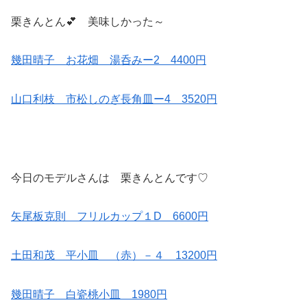
栗きんとん💕 美味しかった～
幾田晴子 お花畑 湯呑みー2 4400円
山口利枝 市松しのぎ長角皿ー4 3520円
今日のモデルさんは 栗きんとんです♡
矢尾板克則 フリルカップ１D 6600円
土田和茂 平小皿 （赤）－４ 13200円
幾田晴子 白瓷桃小皿 1980円