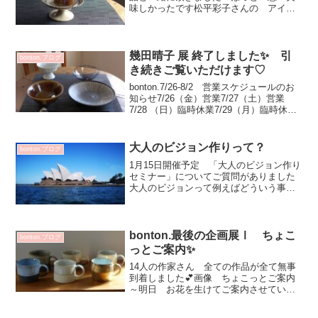
味しかったです松平彩子さんの アイス
クリームコンポートカヌレなどお洒落な
お菓子はよりお洒落に羊羹は 上品にな
ります！✨（笑）ゆっくり 気持ち豊か
にお茶時間いい感じ♡ささ...
幾田晴子 展 終了しました✨ 引
bonton.ブログ
き続きご覧いただけます♡
bonton.7/26-8/2 営業スケジュールのお
知らせ7/26（金）営業7/27（土）営業
7/28 （日）臨時休業7/29（月）臨時休業
7/30（火) 営業7/31（水）定休日8/1
（木）定休日8/2（金）臨時休業勝手しま
すが よろし...
大人のビジョン作りって？
bonton.ブログ
1月15日開催予定 「大人のビジョン作り
セミナー」についてご質問がありました
大人のビジョンって例えばどういう事？
大人の 「 ある程度色々と経験してきた
方 」ビジョン 「 目指す未来の形 」と
私なりのイメージです年齢を重ね ある
程度色々と経験...
bonton.最後の企画展Ⅰ ちょこ
bonton.ブログ
っとご案内✨
14人の作家さん 全ての作品が全て無事
到着しました💕画像 ちょこっとご案内
～明日 お花を生けてご案内させていた
だきます✨村上躍さん山田晶さん菅原利
彦さん前田麻美さん坂井千尋さんサブロ