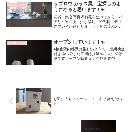
ウさん佐久間陶子 さん橋本美貴子さん
サブロウ ガラス展 宝探しのよ
bonton.ブログ
野上薫さん松塚裕子さん...
うになると思います！✨
花器 集合写真💕お花を生けてから パ
チリ✨その後 少し移動～^^先程 ディ
スプレイが終わりました！色の流れと
か アイテムのグループわけとかあの子
とこの子 近くに置きたいけどスペース
が足りない^^;ってなってしまい ごめん
オープンしています！✨
bonton.ブログ
ねー （この作業が楽...
4検査院内移動は厳しいようで 定期検査
付き添いでした来週は担当医の先生の診
察ですオープン時間遅くなりますが 改
めてお知らせさせていただきます色々と
対応しながら 営業続けて行きたいと思
っています^^よろしくお願いします💕昼
食を一緒にとることが...
お気に入りスペース スッキリ整えたい
✨