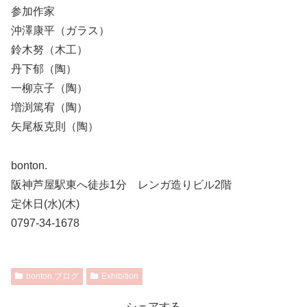
参加作家
沖澤康平（ガラス）
鈴木努（木工）
丹下郁（陶）
一柳京子（陶）
増渕篤宥（陶）
矢尾板克則（陶）
bonton.
阪神芦屋駅東へ徒歩1分 レンガ造りビル2階
定休日(水)(木)
0797-34-1678
bonton.ブログ
Exhibition
シェアする