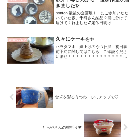
bonton.ブログ
明日 久しぶりにインス...
きました✨
bonton.最後の企画展Ⅰ にご参加いただ
いていた坂井千尋さん納品２回に分けて
届けてくれました💕定休日明け
1/17（金）からご覧いただけます！plate
14 3300円plate 17 3850円cup M 4180円
企画展オンラインシ...
久々にケーキを✨
bonton.ブログ
ハラダマホ 練上げのうつわ展 初日事
前予約に関してはこちら ご確認くださ
いませ＊＊＊＊＊＊＊＊＊＊＊＊＊＊＊
＊＊＊＊＊＊＊＊＊＊＊＊＊＊＊＊＊＊
＊＊モンブランが食べたいね♡と我家に
しては珍しくケーキのお話し^^チーズケ
ーキも！ということでエ...
食卓を彩るうつわ 少しアップで♡
とらやさんの雛折り💗