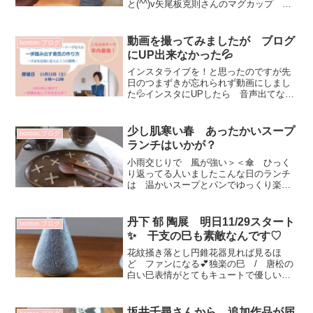
と(^^)v矢尾板克則さんのマグカップ ウ
キウキしてきます！増渕篤宥さん耳付き
スープボウルミニ湯呑丹下郁さん
C&S 好きなサイズ感♡一柳京子さん
動画を撮ってみましたが ブログ
bonton.ブログ
の ピッチャー美しす...
にUP出来なかった💦
インスタライブを！と思ったのですが先
日のつまずきが忘れられず動画にしまし
た💦インスタにUPしたら 音声出てなく
て再度UP（めげない 笑）よろしければ
下記リンク２パターンからご覧ください
ませ^^今更ながらですが 蕎麦猪口の使
少し肌寒い春 あったかいスープ
bonton.ブログ
い方動画faceb...
ランチはいかが？
小雨交じりで 風が強い＞＜傘 ひっく
り返ってる人いましたこんな日のランチ
は 温かいスープとパンでゆっくり楽し
みたいくなりますスープカップ スープ
以外にも楽しみたくなります！小さいお
子さん 高齢の方が食事するにもいいと
丹下 郁 陶展 明日11/29スタート
bonton.ブログ
思います楕円のお皿は サ...
✨ 干支の巳も素敵なんです♡
花紋掻き落とし円錐花器見れば見るほ
ど ファンになる💕独楽の巳 / 唐松の
白い巳表情がとてもキュートで優しい押
葉ご飯茶碗 ツヤ消しと艶ありノチドメ
おゆのみ 高さ2種類ありますこちらは背
の高いタイプサイズ違いで届いています
坂井千尋さんから 追加作品が届