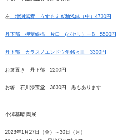
左
増渕篤宥 うすもえぎ釉浅鉢（中）4730円
丹下郁 押葉線描 片口 (パセリ）ーB 5500円
丹下郁 カラスノエンドウ角銘々皿 3300円
お箸置き 丹下郁 2200円
お箸 石川漆宝堂 3630円 黒もあります
小澤基晴 陶展
2023年1月27日（金）～30日（月）