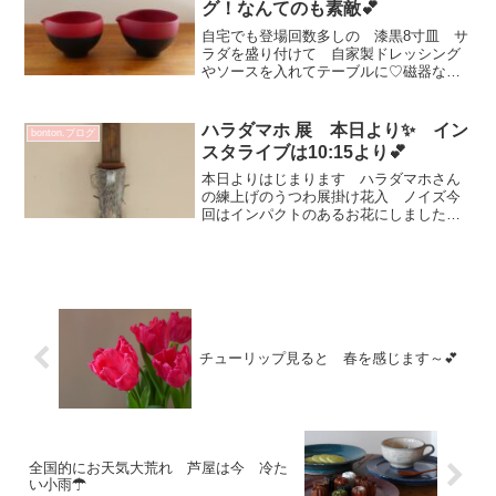
グ！なんてのも素敵💕
自宅でも登場回数多しの 漆黒8寸皿 サ
ラダを盛り付けて 自家製ドレッシング
やソースを入れてテーブルに♡磁器なの
で 匂いがつきにくい！日本酒をそそい
で お気に入りのぐい吞みに！なんての
も素敵です💗片口（猩々緋）12100円後ほ
ハラダマホ 展 本日より✨ イン
bonton.ブログ
ど オンラインに...
スタライブは10:15より💕
本日よりはじまります ハラダマホさん
の練上げのうつわ展掛け花入 ノイズ今
回はインパクトのあるお花にしましたが
コスモスなどの草花も素敵です！💕木製
部分に カチッと入るようになっていま
すのでお水の入れ替えも 簡単です^^大
鉢 bird chor...
チューリップ見ると 春を感じます～💕
全国的にお天気大荒れ 芦屋は今 冷た
い小雨☂