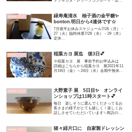
トフネガタ・レリーフコンポート・足つ
きカップもこもこティーカップ・カガミ
モチ鉢ポット・ピッチャー 等々お色違
いサイズ違い 65種類 300点到着しまし
緑寿庵清水 柚子酒の金平糖✨
bonton.ブログ
た✨bonto...
bonton.明日から4連休です☆
7月後半お休みスケジュール7/26（月）・
27（火）臨時休業7/28（水）・29（木）
定休
日：：：：：：：：：：：：：：：：：
：：：：：：：：：ほんのり上品に広が
る柚子酒の風味ゆっくりとリラックスタ
稲葉カヨ 展迄 後3日💕
bonton.ブログ
イムに 大切にいただきたい美味しい💕
※稲葉カヨ 展 事前予約お申込みは
スペシ...
詳細はこちらから稲葉カヨ 展2021年11
月19日（金）～24日（水）会期中無休
11：00～19：00 最終日18：00作家在店
予定日 11/19（金）昨日のカイロプラク
ティック施術で稲葉カヨさんの個展に...
大野素子 展 5日目✨ オンライ
bonton.ブログ
ンショップは11時スタート💕
毎日 楽しそうに選んでくださってるお
客さまの様子がとても嬉しく！楽しくお
話しさせていただいています✨再訪の方
もいらっしゃって 嬉しい💕本日より
オンラインショップでも お求めいただ
けます11時まで SOLD OUT 表記となり
猩々緋片口に 自家製ドレッシン
bonton.ブログ
ますが画像 ご...