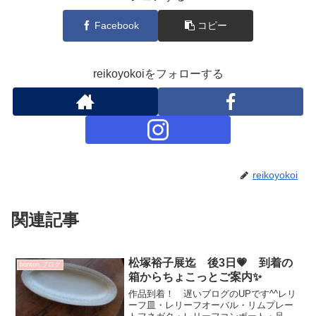
Facebook
コピー
reikoyokoiをフォローする
reikoyokoi
関連記事
松塚裕子展迄 後3日💗 到着の
bonton.ブログ
箱からちょこっとご案内✨
作品到着！ 遅いブログのUPです^^レリ
ーフ皿・レリーフオーバル・リムプレー