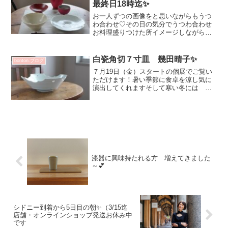
最終日18時迄✨
お一人ずつの画像をと思いながらもうつ
わ合わせ♡その日の気分でうつわ合わせ
お料理盛りつけた所イメージしながらう
つわ選び楽しい時間ですいつも母がお料
理担当ですが 腰を痛めてお買い物いけ
ないので 私が^^食材選び・メニュー考
白瓷角切７寸皿 幾田晴子✨
bonton.ブログ
える時に うつわイメー...
７月19日（金）スタートの個展でご覧い
ただけます！暑い季節に食卓を涼し気に
演出してくれますそして寒い冬には 沈
みがちな食卓のトーンをさっと上げてく
れるそんな エレガントで清々しい鉢で
す💕横からのフォルム♡フルーツ盛って
カウンターに置いておき...
漆器に興味持たれる方 増えてきました
～💕
シドニー到着から5日目の朝✨（3/15迄
店舗・オンラインショップ発送お休み中
です