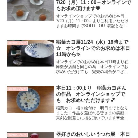
7/20（月）11：00～オンラインで
もお求め頂けます💗
オンラインショップでのお求めは本日
7/20（月）11：00～よりご利用いただけ
ますお時間までSOLD OUT表記となっ
ておりますが画像のご確認できますので
是非💗店舗と同じ在庫数の為 オンライ
上でお求め出来ても完売の場合がござい
稲葉カヨ展11/24（水）18時まで
bonton.ブログ
ますご理解ご了...
☆ オンラインでのお求めは本日
11時から✨
オンラインでのお求めは本日11時より在
庫数が店舗と同じの為 オンラインでお
求めいただけても 完売の場合がござい
ますご理解ご了承よろしくお願いいたし
ますお客さまから カヨさんのうつわは
テンション上がります！・・・と とっ
本日11：00より 稲葉カヨさん
bonton.ブログ
ても素敵な食卓画像をい...
の作品 オンラインショップで
も お求めいただけます💕
稲葉カヨ 福々絵付け 明日までとなり
ました！作品を選ばれる皆さまの笑顔＋
真剣な眼差しに福を頂いています💗全て
の作品 裏側や側面んも描かれていてお
楽しみ頂けるようご案内させていただい
ています^^移動中・お仕事の休憩時間・
器好きのおいしいうつわ展 本日
bonton.ブログ
ご自宅でのほっと一息な...