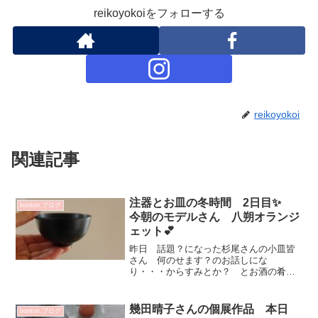
reikoyokoiをフォローする
reikoyokoi
関連記事
注器とお皿の冬時間 2日目✨
bonton.ブログ
今朝のモデルさん 八朔オランジ
ェット💕
昨日 話題？になった杉尾さんの小皿皆
さん 何のせます？のお話しにな
り・・・からすみとか？ とお酒の肴か
な？と話していました^^昨日 Aさんから
届きました八朔オランジェットを乗せて
みました💗ん？似合うじゃない（失
幾田晴子さんの個展作品 本日
bonton.ブログ
礼！）チョコとか洋がいいのかし...