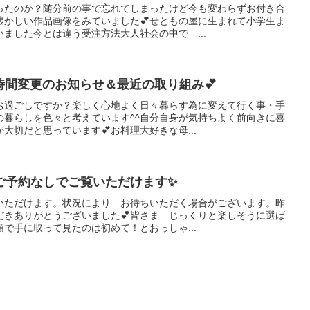
ったのか？随分前の事で忘れてしまったけど今も変わらずお付き合
懐かしい作品画像をみていました💕せともの屋に生まれて小学生ま
ました今とは違う受注方法大人社会の中で ...
営業時間変更のお知らせ＆最近の取り組み💕
お過ごしですか？楽しく心地よく日々暮らす為に変えて行く事・手
の暮らしを色々と考えています^^自分自身が気持ちよく前向きに喜
大切だと思っています💕お料理大好きな母...
ご予約なしでご覧いただけます✨
いただけます。状況により お待ちいただく場合がございます。昨
だきありがとうございました💕皆さま じっくりと楽しそうに選ば
頭で手に取って見たのは初めて！とおっしゃ...