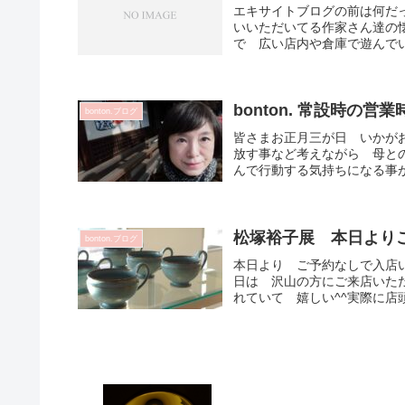
エキサイトブログの前は何だ
いいただいてる作家さん達の
で 広い店内や倉庫で遊んでい
bonton. 常設時の
bonton.ブログ
皆さまお正月三が日 いかが
放す事など考えながら 母と
んで行動する気持ちになる事が
松塚裕子展 本日より
bonton.ブログ
本日より ご予約なしで入店
日は 沢山の方にご来店いた
れていて 嬉しい^^実際に店