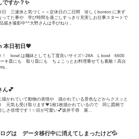
しですか？✨
日 三連休と気づく＞＜定休日の二日間 珍しくbonton.に来ず
なってた事や 学び時間を過ごしすっきり充実しお仕事スタートで
届き撮影中^^大野さんは手びねり...
tion 本日初日💗
bowl は麺鉢としても丁度良いサイズ✨28A L bowl 6600
4400円ケーキ皿にも 取り皿にも ちょこっとお料理乗せても素敵！高台
...
ん💕
に描かれていて動物の表情や 描かれている景色などからクスッと
 元気も受け取ります💗1枚1枚描かれているので 同じ図柄で
しさ倍増です！✨目が可愛い💕坂井千尋 展...
ログは データ移行中に消えてしまったけど💦