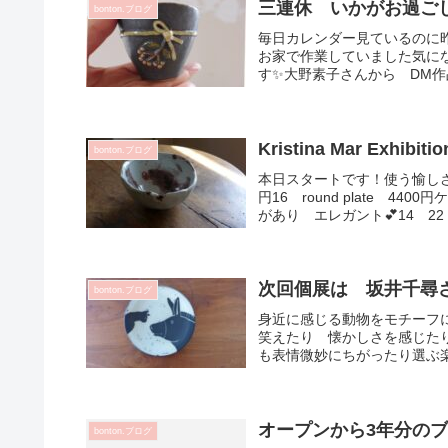
三連休 いかがお過ご
bonton.ブログ
毎日カレンダー見ているのに昨
お家で作業していました気に
す✨大野素子さんから DM作品
Kristina Mar Exhibi
bonton.ブログ
本日スタートです！使う愉しさ！ 
円16 round plate 
があり エレガント💕14 22 sq
次回個展は 坂井千尋さ
bonton.ブログ
身近に感じる動物をモチーフ
笑えたり 懐かしさを感じたり
も表情微妙にちがったり選ぶ楽
オープンから3年分のブ
bonton.ブログ