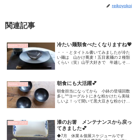
reikoyokoi
関連記事
冷たい麺類食べたくなりますね💗
bonton.ブログ
・・・とタイトル書いてみましたが冷た
い麺は 山かけ蕎麦！五目素麺の２種類
くらい（笑）山芋大好きで 年越しそば
も山かけ✨その時の気分により 温or冷で
す💕今 お取り寄せ卵があるので早速食
べたい♡山田晶さんのplate にお蕎麦のせ
てprepa...
朝食にも大活躍💕
bonton.ブログ
朝食担当になってから 小鉢の登場回数
多し^^ヨーグルトにきな粉かけたら美味
しいよ！って聞いて黒大豆きな粉かけて
みたら 美味しい✨ガラス器や陶磁器
合わせるメインのお皿によって変えてま
すカットしたフルーツを入れただけで
スタイリッシュに見える...
漆のお箸 メンテナンスから戻っ
bonton.ブログ
てきました💕
◆7月 休業＆個展スケジュールです