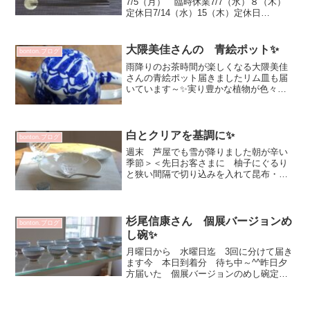
7/5（月） 臨時休業7/7（水）８（木）
定休日7/14（水）15（木）定休日
7/16（金）～21（水） 和田純子 耐熱
ガラス展7/22（木）定休日7/26（月）
27（火）臨時休業7/28（水）29（木）
大隈美佳さんの 青絵ポット✨
bonton.ブログ
定...
雨降りのお茶時間が楽しくなる大隈美佳
さんの青絵ポット届きましたリム皿も届
いています～✨実り豊かな植物が色々と
描かれていて眺めているだけで爽やかな
自然を感じます✨クマや鳥 フクロウや
リスが森の中で遊んでいます✨お茶を飲
みながら眺めて 色々と空...
白とクリアを基調に✨
bonton.ブログ
週末 芦屋でも雪が降りました朝が辛い
季節＞＜先日お客さまに 柚子にぐるり
と狭い間隔で切り込みを入れて昆布・大
根・柚子をお気に入りの味醂で煮るレシ
ピを教えていただきました寒い季節にい
いですね！試してみます(^^)vクリスマス
シーズン 妹から送...
杉尾信康さん 個展バージョンめ
bonton.ブログ
し碗✨
月曜日から 水曜日迄 3回に分けて届き
ます今 本日到着分 待ち中～^^昨日夕
方届いた 個展バージョンのめし碗定
番？タイプと比べてみました^^左が個展
バージョン 右が定番のめし碗です杉尾
信康 展2022年 1月 21日（金）～ 26日