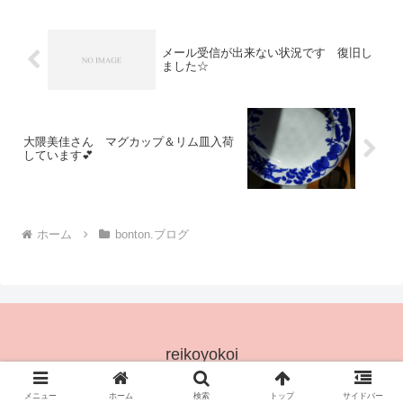
（水）1...
メール受信が出来ない状況です 復旧し
ました☆
大隈美佳さん マグカップ＆リム皿入荷
しています💕
ホーム
bonton.ブログ
reikoyokoi
© 2025 reikoyokoi.
メニュー
ホーム
検索
トップ
サイドバー