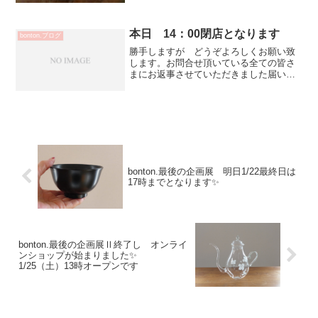
入に来てくださった 前田麻美さんから
♡久しぶりの 老松のお菓子 とっても
美味しかったぁ～白金彩ポ...
本日 14：00閉店となります
bonton.ブログ
勝手しますが どうぞよろしくお願い致
します。お問合せ頂いている全ての皆さ
まにお返事させていただきました届いて
いない方いらっしゃいましたら再送お願
いたします
bonton.最後の企画展 明日1/22最終日は
17時までとなります✨
bonton.最後の企画展Ⅱ終了し オンライ
ンショップが始まりました✨
1/25（土）13時オープンです