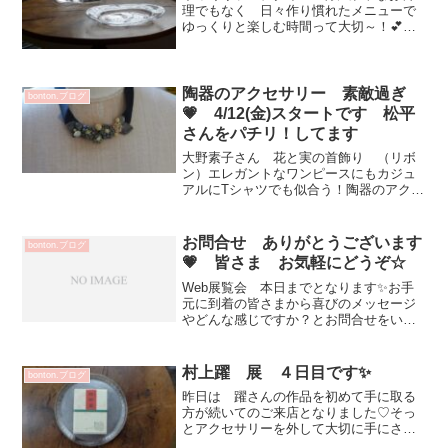
理でもなく 日々作り慣れたメニューで
ゆっくりと楽しむ時間って大切～！💕今
朝は4：30に起きて気になる所 お掃除し
ました^^今回も丁寧親身にお仕事される
業者さんで 感謝です✨日々快適に暮ら
せる幸せを実感する...
陶器のアクセサリー 素敵過ぎ
bonton.ブログ
💗 4/12(金)スタートです 松平
さんをパチリ！してます
大野素子さん 花と実の首飾り （リボ
ン）エレガントなワンピースにもカジュ
アルにTシャツでも似合う！陶器のアクセ
サリー 全て一点ものです！鳥と実のピ
アスのピアス（両耳）大野さん 片耳の
みもあり 組み合わせお楽しみください
お問合せ ありがとうございます
bonton.ブログ
首飾り・ピアス・イヤリ...
💗 皆さま お気軽にどうぞ☆
Web展覧会 本日までとなります✨お手
元に到着の皆さまから喜びのメッセージ
やどんな感じですか？とお問合せをいた
だき 嬉しくお話しさせて頂いています
お気軽にお問い合わせくださいませ
♡5/15(金)～20(水) 杉尾信康Web展覧会
村上躍 展 ４日目です✨
bonton.ブログ
会期中 店舗...
昨日は 躍さんの作品を初めて手に取る
方が続いてのご来店となりました♡そっ
とアクセサリーを外して大切に手にされ
る様子は 心があったまります💕昨日搬