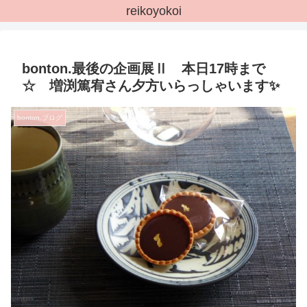
reikoyokoi
bonton.最後の企画展Ⅱ 本日17時まで
☆ 増渕篤宥さん夕方いらっしゃいます✨
bonton.ブログ