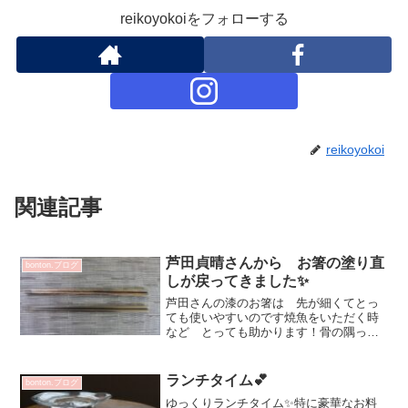
reikoyokoiをフォローする
reikoyokoi
関連記事
芦田貞晴さんから お箸の塗り直
bonton.ブログ
しが戻ってきました✨
芦田さんの漆のお箸は 先が細くてとっ
ても使いやすいのです焼魚をいただく時
など とっても助かります！骨の隅っこ
とか 間とか（笑）カメラの影が写って
しまってすみません＞＜上は 塗り直し
に出す前下が 塗り直して戻ってきたお
ランチタイム💕
bonton.ブログ
箸です♡とっても丁寧なお...
ゆっくりランチタイム✨特に豪華なお料