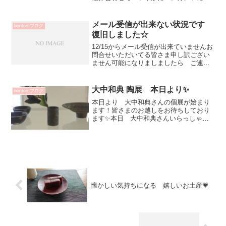
飾されていきますご縁をいただき 2020
年１月の企画展にご参加いただける 渡
邉陽子さん☆常設でご案内出来る作品は
メール受信が出来ない状況です
bonton.ブログ
現在なく京都の個展で...
復旧しました☆
12/15からメール受信が出来ていませんお
問合せいただいてる皆さま申し訳ござい
ません可能になりましましたら ご連絡
させていただきます
大中和典 陶展 本日より✨
bonton.ブログ
本日より 大中和典さんの個展が始まり
ます！皆さまのお越しをお待ちしており
ます✨本日 大中和典さんいらっしゃい
ます！とても気さくで優しい話し口調な
ので皆さま是非～大中和典 陶展10月18日
（金）～23日（水）11：00－18：00 最
終日17...
懐かしい気持ちになる 嬉しいお土産💗