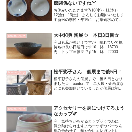
節関係ないですね^^
お休みいただきます7/10(水)・11(木)・
12(金)・13(土) よろしくお願いいたしま
す新米の季節・年末に お茶碗求めてく
ださる方多いのですが最近よく お茶碗
を探しにいらっしゃいます^^毎日使う器
ですものね お気に入りのお茶碗で美味
大中和典 陶展 ✨ 本日3日目☆
bonton.ブログ
し...
今日も風が強い！ですが 晴れていて気
持ちの良い日曜日です16 鉢 18700
円 トップ画像左です15 鉢 22000
円 トップ画像右です茶則 画像上段
11000円 画像下 8800円茶入れ 13200
円 炭のような表情でしょ！皆さん「本
当...
松平彩子さん 個展まで後5日！
bonton.ブログ
松平彩子さんの個展まで 後５日となり
ました☆ bonton.で 二人展・企画展な
どにも参加頂いていましたが個展は初め
てなんです！そしてDMに使わせていただ
いた ドリッパーセットは新作♡ご本人
実際に 楽しく美味しくコーヒー楽しま
れています(^...
アクセサリーを身につけてるよう
bonton.ブログ
なカップ💕
今 気持ちがあがるカップ♡うつわに
気分助けられますよね一つずつパーツを
組み合わせて 華やかにエレガントに装