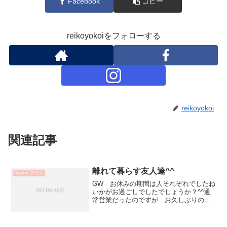
Facebook
コピー
reikoyokoiをフォローする
reikoyokoi
関連記事
離れて暮らす友人達^^
bonton.ブログ
GW お休みの期間は人それぞれでしたね
いかがお過ごしでしたでしょうか？^^通
常営業だったのですが お久しぶりの方
が本当に多く（嬉しい💕）この方覚えて
てくださったんだー とかお仕事でなか
なか時間合わなかった友人の来店感謝と