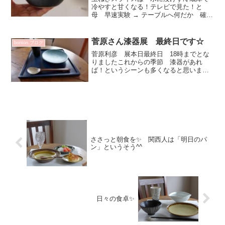
冷やすと甘くなる！テレビで見た！と
母 早速実験 → テーブルへ何だか 確か
に 甘く感じる（笑）今の時期 自分で
楽しく興味ある事見つけて自宅で楽しい
行動をするのもいいね(^^)v✨サラダをい
菅原さん漆器展 最終日です☆
bonton.ブログ
れたボウル大野素...
菅原利彦 展本日最終日 18時までとな
りましたこれからの季節 漆器があれ
ば！というシーンも多くなると思います
この機会に 是非☆手に取ってご覧いた
だきたいと思いますオンラインショップ
でも ご案内させていただいています^^
ささっと朝食を✨ 関西人は「明日のパ
ン」というそう^^
日々の食卓✨