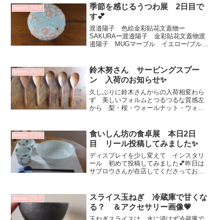
嬉しさのGW楽しくず...
季節を感じるうつわ展 2日目で
bonton.ブログ
す💕
渡邉陽子 色絵金彩貼花文蓋物ー
SAKURAー渡邉陽子 金彩貼花文蓋物渡
邉陽子 MUGマーブル イエロー/ブルー
大人な感じ^^皆さま 心に決めて選ばれ
ていました✨リピーターのお客さまもい
らして嬉しい♡新生活スタートされる
鈴木努さん サービングスプー
bonton.ブログ
方 松平彩子さんのお茶...
ン 入荷のお知らせ✨
久しぶりに鈴木さんからの入荷相変わら
ず 美しいフォルムとつるつるな質感左
から 梨・桜・ウォールナット・ウォー
ルナット・プルーンさじ部分 幅：5.5
㎝ 全ての長さ：21㎝ 5500円一柳京子
さんの アイボリー鉢に♡ お豆のサラ
食いしん坊の食卓展 本日2日
bonton.ブログ
ダもサクッとすく...
目 リール投稿してみました✨
ディスプレイを少し変えて インスタリ
ール 初めて投稿してみました💕昨日は
サブロウさんが在店してくださってお客
さまが楽しそうにお話しされていて益々
ファンになられた事と思います💕初お披
露目のサブロウさんお箸置き 豆皿とし
スライス玉ねぎ 冷蔵庫で甘くな
bonton.ブログ
てもお使いいただけます山...
る？ ＆アクセサリー画像💗
玉ねぎスライスは 水に浸けず冷蔵庫で