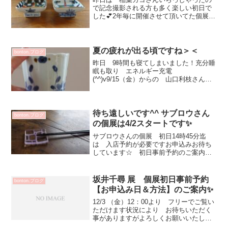
で記念撮影される方も多く楽しい初日で
した💕2年毎に開催させて頂いてた個展で
すがしばらくはご案内が難しくなりそう
ですこの機会に是非！ 手に取ってご覧
くださいませ✨オンラインショップでの
ご案内は11/22（月...
夏の疲れが出る頃ですね＞＜
bonton.ブログ
昨日 9時間も寝てしまいました！充分睡
眠も取り エネルギー充電
(^^)v9/15（金）からの 山口利枝さんの
個展を迎えたいと思います💕今回も沢山
のアイテム・数量が届くと思います！ワ
クワク楽しみです～✨古典的でいて 利
枝さんが描く可愛らしさも...
待ち遠しいです^^ サブロウさん
bonton.ブログ
の個展は4/2スタートです✨
サブロウさんの個展 初日14時45分迄
は 入店予約が必要ですお申込みお待ち
しています☆ 初日事前予約のご案内＆
方法はこちら＊＊＊＊＊＊＊＊＊＊＊＊
＊＊＊＊＊＊＊＊＊＊＊＊＊＊＊＊＊＊
＊＊＊＊＊＊＊＊＊＊＊＊＊お箸置きに
坂井千尋 展 個展初日事前予約
bonton.ブログ
も素敵な まめまめ皿💕...
【お申込み日＆方法】のご案内✨
12/3 （金）12：00より フリーでご覧い
ただけます状況により お待ちいただく
事がありますがよろしくお願いいたしま
す坂井千尋 展2021年12月 3日（金）～8