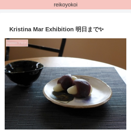
reikoyokoi
Kristina Mar Exhibition 明日まで✨
bonton.ブログ