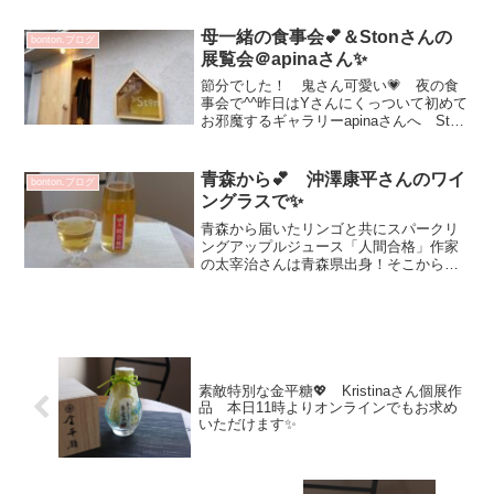
日（水）会期中無休11：00～19：00 最
終日18：00坂井千尋 展 初日...
母一緒の食事会💕＆Stonさんの
bonton.ブログ
展覧会＠apinaさん✨
節分でした！ 鬼さん可愛い💗 夜の食
事会で^^昨日はYさんにくっついて初めて
お邪魔するギャラリーapinaさんへ Ston
さんの展示会へお邪魔してきました民家
をリフォームされた空間は奥にお庭もあ
り とってもわくわくするギャラリーさ
青森から💕 沖澤康平さんのワイ
bonton.ブログ
んでした！...
ングラスで✨
青森から届いたリンゴと共にスパークリ
ングアップルジュース「人間合格」作家
の太宰治さんは青森県出身！そこからつ
いたネーミングです^^美味しい✨ リン
ゴジュースともシードルとも違ういいと
こ取りですね💕Kさん ありがとうござい
ます♡来週金曜日1/...
素敵特別な金平糖💖 Kristinaさん個展作
品 本日11時よりオンラインでもお求め
いただけます✨